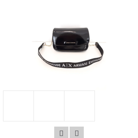
E
T
E
N
A
J
Í
T
?
HLEDAT