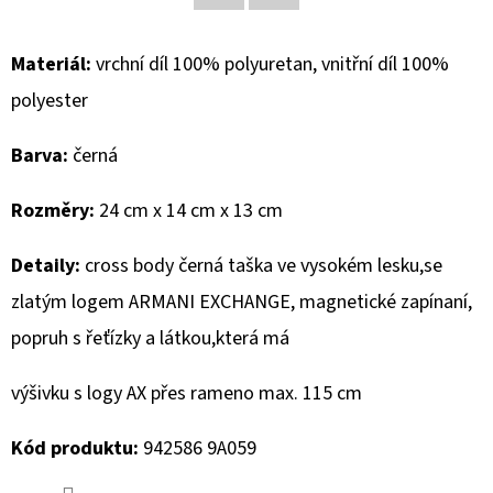
Facebook
Twitter
D
Materiál:
vrchní díl 100% polyuretan, vnitřní díl 100%
O
polyester
P
O
Barva:
černá
R
U
Rozměry:
24 cm x 14 cm x 13 cm
Č
U
Detaily:
cross body černá taška ve vysokém lesku,se
J
zlatým logem ARMANI EXCHANGE, magnetické zapínaní,
E
M
popruh s řeťízky a látkou,která má
E
výšivku s logy AX přes rameno max. 115 cm
MUSTANG
Kód produktu:
942586 9A059
PÁSEK