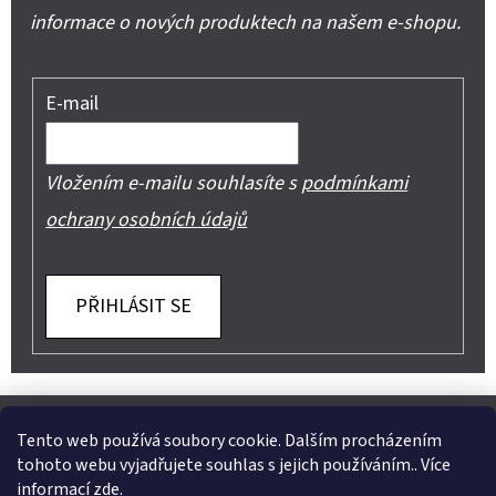
informace o nových produktech na našem e-shopu.
E-mail
Vložením e-mailu souhlasíte s
podmínkami
ochrany osobních údajů
PŘIHLÁSIT SE
Z
Shoptet.cz
Můjprvníeshop.cz
Á
Tento web používá soubory cookie. Dalším procházením
tohoto webu vyjadřujete souhlas s jejich používáním.. Více
P
informací
zde
.