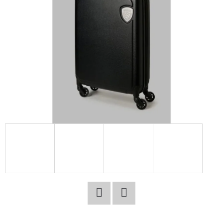
E
T
E
N
A
J
Í
T
?
HLEDAT
Facebook
Twitter