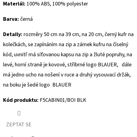
Materiál:
100% ABS, 100% polyester
D
Barva:
černá
O
P
Detaily:
rozměry 50 cm na 39 cm, na 20 cm, černý kufr na
O
R
kolečkách, se zapínáním na zip a zámek kufru na číselný
U
kód, uvnitř má síťovanou kapsu na zip a žluté popruhy, na
Č
levé, horní straně je kovové, stříbrné logo BLAUER, dále
U
má jedno ucho na nošení v ruce a druhý vysouvací držák,
J
E
na boku je šedé logo BLAUER
M
E
Kód produktu:
F5CABIN01/BOI BLK
CAMP
ZEPTAT SE
DAVID
PÁNSKÁ