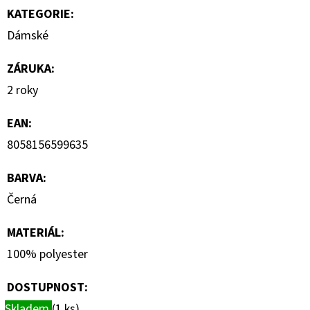
MIKINA
KATEGORIE
:
3
Dámské
599
Kč
ZÁRUKA
:
2 roky
EAN
:
8058156599635
BARVA
:
Černá
MATERIÁL
:
100% polyester
DOSTUPNOST:
Skladem
(1 ks)