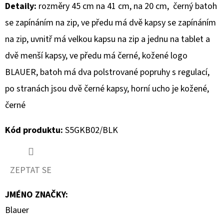
Detaily:
rozměry 45 cm na 41 cm, na 20 cm, černý batoh
D
se zapínáním na zip, ve předu má dvě kapsy se zapínáním
O
na zip, uvnitř má velkou kapsu na zip a jednu na tablet a
P
dvě menší kapsy, ve předu má černé, kožené logo
O
BLAUER, batoh má dva polstrované popruhy s regulací,
R
U
po stranách jsou dvě černé kapsy, horní ucho je kožené,
Č
černé
U
J
Kód produktu:
S5GKB02/BLK
E
M
E
ZEPTAT SE
JMÉNO ZNAČKY
:
CAMP
Blauer
DAVID
PÁNSKÁ