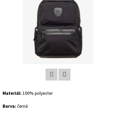
E
T
E
N
A
J
Í
T
?
Facebook
Twitter
Materiál:
100% polyester
HLEDAT
Barva:
černá