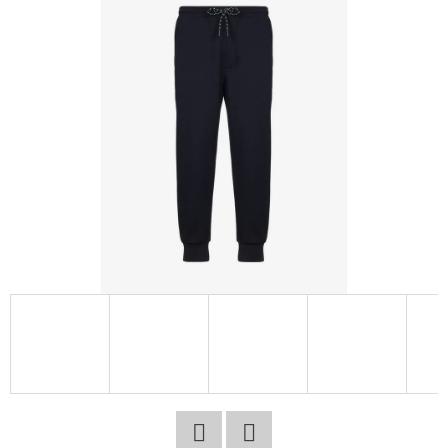
E
T
E
N
A
J
Í
T
?
HLEDAT