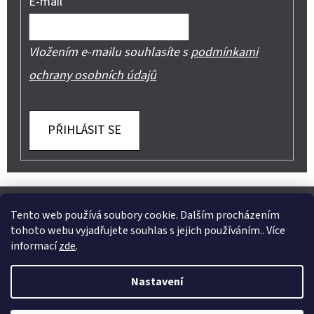
E-mail
Vložením e-mailu souhlasíte s
podmínkami
ochrany osobních údajů
PŘIHLÁSIT SE
Z
Shoptet.cz
Můjprvníeshop.cz
Á
Tento web používá soubory cookie. Dalším procházením
tohoto webu vyjadřujete souhlas s jejich používáním.. Více
P
informací
zde
.
A
Instagram
Nastavení
T
Vytvořil Shoptet
Í