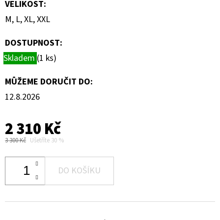
VELIKOST
:
M, L, XL, XXL
DOSTUPNOST:
Skladem
(1 ks)
MŮŽEME DORUČIT DO:
12.8.2026
2 310 Kč
3 300 Kč
Ušetříte 30 %
DO KOŠÍKU