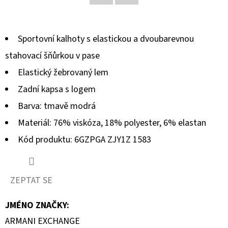
Facebook
Twitter
D
O
Sportovní kalhoty s elastickou a dvoubarevnou
P
stahovací šňůrkou v pase
O
Elastický žebrovaný lem
R
U
Zadní kapsa s logem
Č
Barva: tmavě modrá
U
Materiál: 76% viskóza, 18% polyester, 6% elastan
J
Kód produktu: 6GZPGA ZJY1Z 1583
E
M
E
ZEPTAT SE
JMÉNO ZNAČKY
:
MUSTANG
PÁNSKÉ
ARMANI EXCHANGE
TRIKO