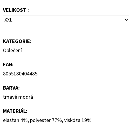
S
KRÁTKÝM
VELIKOST :
RUKÁVEM
399
Kč
KATEGORIE
:
Oblečení
EAN
:
8055180404485
BARVA
:
tmavě modrá
MATERIÁL
:
elastan 4%, polyester 77%, viskóza 19%