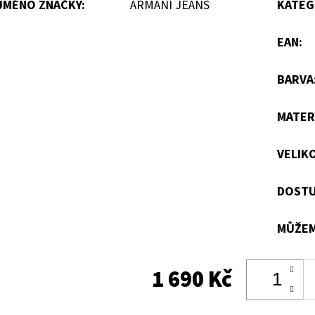
JMÉNO ZNAČKY
:
ARMANI JEANS
KATEG
EAN
:
BARVA
MATER
VELIK
DOSTU
MŮŽEM
1 690 Kč