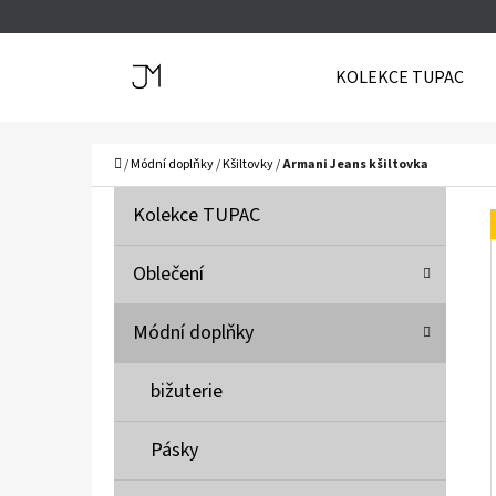
K
Přejít
O
Zpět
Zpět
na
KOLEKCE TUPAC
Š
do
do
obsah
Í
obchodu
obchodu
C
K
Domů
/
Módní doplňky
/
Kšiltovky
/
Armani Jeans kšiltovka
P
K
Přeskočit
Kolekce TUPAC
A
O
kategorie
T
S
Oblečení
E
T
G
Módní doplňky
O
R
R
A
bižuterie
I
N
E
N
Pásky