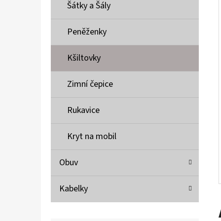
Í
Šátky a Šály
P
A
Peněženky
MUSTANG PÁSEK
N
690 Kč
Kšiltovky
E
L
Zimní čepice
Rukavice
Kryt na mobil
Obuv
Kabelky