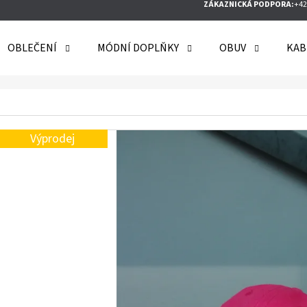
ZÁKAZNICKÁ PODPORA:
+42
OBLEČENÍ
MÓDNÍ DOPLŇKY
OBUV
KAB
O POTŘEBUJETE NAJÍT?
Výprodej
HLEDAT
DOPORUČUJEME