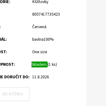
ORIE
:
Kšiltovky
8057417735423
:
Červená
IÁL
:
bavlna100%
OST
:
One size
PNOST:
Skladem
(1 ks)
E DORUČIT DO:
11.8.2026
DO KOŠÍKU