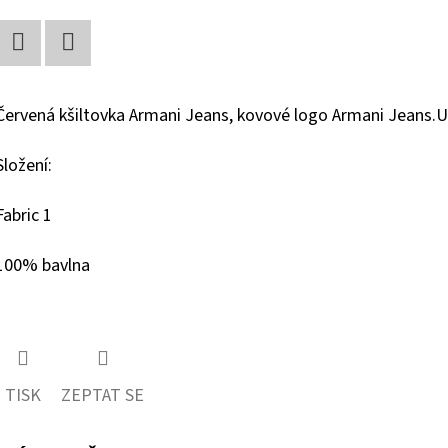
Facebook
Twitter
Červená kšiltovka Armani Jeans, kovové logo Armani Jeans.U
Složení:
Fabric 1
100% bavlna
TISK
ZEPTAT SE