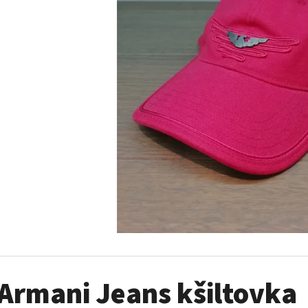
MUSTANG PÁSEK
MUSTANG PÁNSKÉ 
RUKÁVEM
890 Kč
399 Kč
Armani Jeans kšiltovka