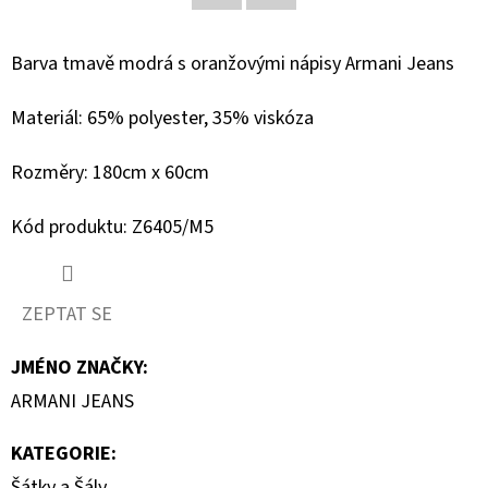
Facebook
Twitter
D
Barva tmavě modrá s oranžovými nápisy Armani Jeans
O
P
Materiál: 65% polyester, 35% viskóza
O
R
Rozměry: 180cm x 60cm
U
Č
Kód produktu: Z6405/M5
U
J
E
ZEPTAT SE
M
E
JMÉNO ZNAČKY
:
ARMANI JEANS
GEOX
KATEGORIE
:
DÁMSKÝ
KABÁT
Šátky a Šály