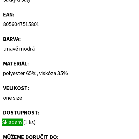
7
000
EAN
:
Kč
8056047515801
BARVA
:
tmavě modrá
MATERIÁL
:
polyester 65%, viskóza 35%
VELIKOST
:
one size
DOSTUPNOST:
Skladem
(1 ks)
MŮŽEME DORUČIT DO: