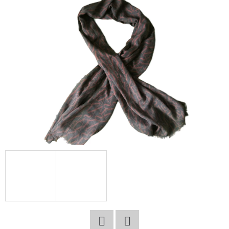
E
T
E
N
A
J
Í
T
?
HLEDAT