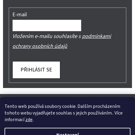
E-mail
Vložením e-mailu souhlasíte s
podmínkami
ochrany osobních údajů
PŘIHLÁSIT SE
Z
Shoptet.cz
Můjprvníeshop.cz
Á
Tento web používá soubory cookie. Dalším procházením
tohoto webu vyjadřujete souhlas s jejich používáním.. Více
P
informací
zde
.
A
Instagram