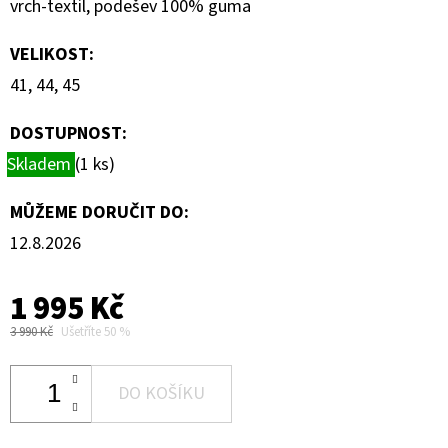
vrch-textil, podešev 100% guma
VELIKOST
:
41, 44, 45
DOSTUPNOST:
Skladem
(1 ks)
MŮŽEME DORUČIT DO:
12.8.2026
1 995 Kč
3 990 Kč
Ušetříte 50 %
DO KOŠÍKU