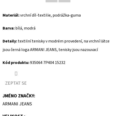
Facebook
Twitter
D
Materiál:
vrchní díl-textilie, podrážka-guma
O
P
Barva:
bílá, modrá
O
R
Detaily:
textilní tenisky
v modrém provedení, na vrchní látce
U
jsou černá loga ARMANI JEANS, tenisky jsou nazouvací
Č
U
Kód produktu:
935064 7P404 15232
J
E
M
ZEPTAT SE
E
JMÉNO ZNAČKY
:
ARMANI JEANS
BLAUER
DÁMSKÉ
BOTY