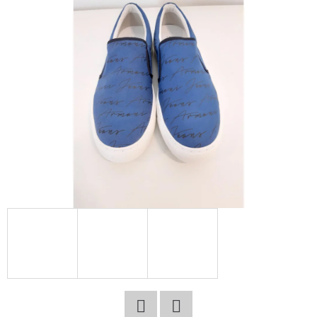
E
T
E
N
A
J
Í
T
?
HLEDAT