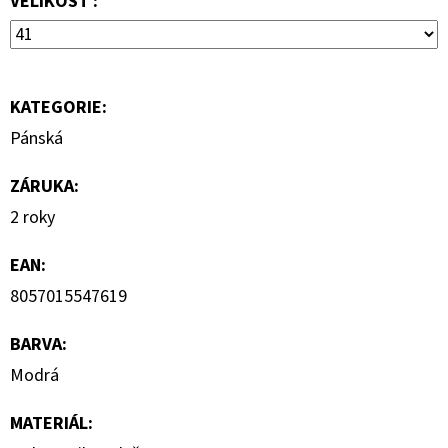
VELIKOST :
2
800
Kč
Původně:
4
KATEGORIE
:
000
Kč
Pánská
ZÁRUKA
:
2 roky
EAN
:
8057015547619
BARVA
:
Modrá
MATERIÁL
: