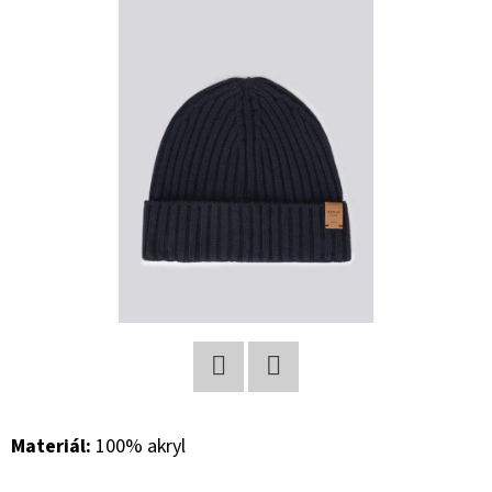
E
T
E
N
A
J
Í
T
?
Facebook
Twitter
HLEDAT
Materiál:
100% akryl