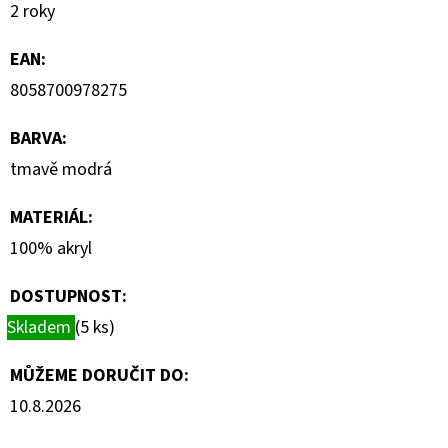
S
2 roky
KRÁTKÝM
RUKÁVEM
EAN
:
399
8058700978275
Kč
BARVA
:
tmavě modrá
MATERIÁL
:
100% akryl
DOSTUPNOST:
Skladem
(5 ks)
MŮŽEME DORUČIT DO:
10.8.2026