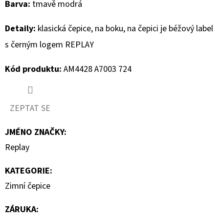
Barva:
tmavě modrá
D
Detaily:
klasická čepice, na boku,
na čepici je béžový label
O
s černým logem REPLAY
P
O
Kód produktu:
AM4428 A7003 724
R
U
Č
ZEPTAT SE
U
J
JMÉNO ZNAČKY
:
E
Replay
M
E
KATEGORIE
:
Zimní čepice
MUSTANG
PÁNSKÉ
ZÁRUKA
:
TRIKO