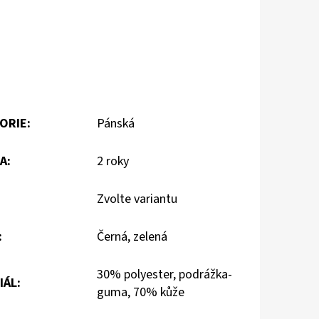
ORIE
:
Pánská
A
:
2 roky
Zvolte variantu
:
Černá, zelená
30% polyester, podrážka-
IÁL
:
guma, 70% kůže