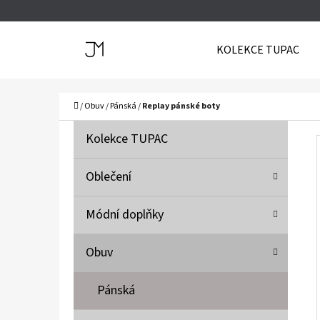
K
Přejít
O
Zpět
Zpět
na
KOLEKCE TUPAC
Š
do
do
obsah
Í
obchodu
obchodu
C
K
Domů
/
Obuv
/
Pánská
/
Replay pánské boty
P
K
Přeskočit
Kolekce TUPAC
A
O
kategorie
T
S
Oblečení
E
T
G
Módní doplňky
O
R
R
A
Obuv
I
N
E
N
Pánská