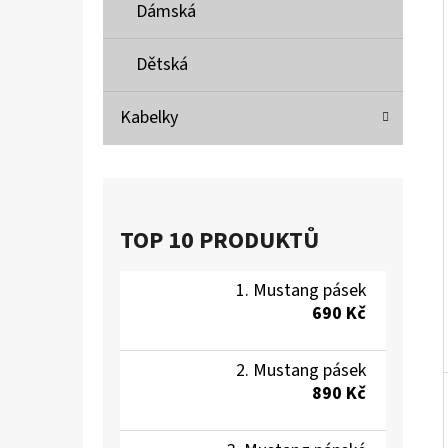
Í
Dámská
P
A
Dětská
MUSTANG PÁSEK
N
690 Kč
Kabelky
E
L
TOP 10 PRODUKTŮ
Mustang pásek
690 Kč
Mustang pásek
890 Kč