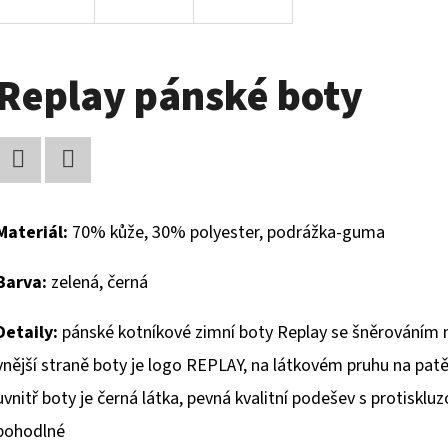
Replay pánské boty
Facebook
Twitter
Materiál:
70% kůže, 30% polyester, podrážka-guma
Barva:
zelená, černá
Detaily:
pánské kotníkové zimní boty Replay se šněrováním na t
vnější straně boty je logo REPLAY, na látkovém pruhu na patě
uvnitř boty je černá látka, pevná kvalitní podešev s protiskl
pohodlné