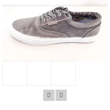
E
T
E
N
A
J
Í
T
?
HLEDAT
Facebook
Twitter