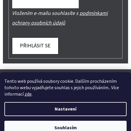
Vložením e-mailu souhlasíte s
podmínkami
ochrany osobních údajů
PŘIHLÁSIT SE
Z
Shoptet.cz
Můjprvníeshop.cz
Á
Tento web používá soubory cookie. Dalším procházením
tohoto webu vyjadřujete souhlas s jejich používáním.. Více
P
informací
zde
.
A
Instagram
Nastavení
T
Vytvořil Shoptet
Í
Copyright 2026
Jeans Mode
. Všechna práva vyhrazena.
Souhlasím