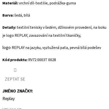
Materiál:
vrchní díl-textilie, podrážka-guma
D
Barva:
šedá, bílá
O
P
Detaily:
textilní tenisky
v šedém, džínovém provedení, na boku
O
R
je logo REPLAY, zavazování na textilní tkaničky,
U
logo
Č
REPLAY na jazyku, vyztužená pata,
pevná bílá podešev
U
Kód produktu:
RV72 0003T 0028
J
E
M
ZEPTAT SE
E
JMÉNO ZNAČKY
:
Replay
MAVI
DÁMSKÉ
CAPRI