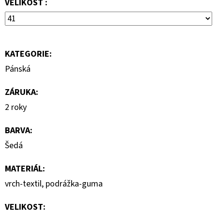
VELIKOST :
799
Kč
Původně:
1
590
Kč
KATEGORIE
:
Pánská
ZÁRUKA
:
2 roky
BARVA
:
Šedá
MATERIÁL
:
vrch-textil, podrážka-guma
VELIKOST
: