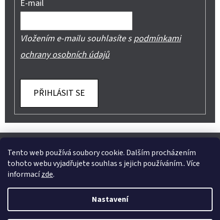
E-mail
Vložením e-mailu souhlasíte s
podmínkami
ochrany osobních údajů
PŘIHLÁSIT SE
Z
Shoptet.cz
Můjprvníeshop.cz
Á
Tento web používá soubory cookie. Dalším procházením
tohoto webu vyjadřujete souhlas s jejich používáním.. Více
P
informací
zde
.
A
Instagram
Nastavení
T
Vytvořil Shoptet