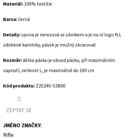
Materiál:
100% textilie
D
Barva:
černá
O
P
Detaily:
spona je nerezová se zámkem a je na ní logo RJ,
O
R
zdobené kamínky, pásek je možný zkracovat
U
Č
Rozměr:
délka pásku je obvod pásku, při maximálním
U
zapnutí, velikost L, je maximálně do 100 cm
J
E
Kód produktu:
Z25240-53B00
M
E
ZEPTAT SE
MUSTANG
JMÉNO ZNAČKY
:
PÁSEK
Rifle