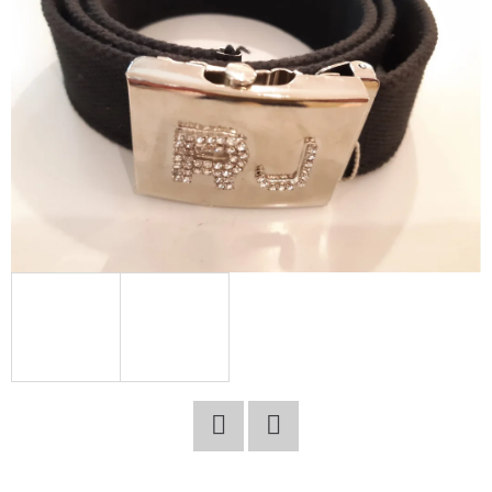
E
T
E
N
A
J
Í
T
?
HLEDAT
Facebook
Twitter