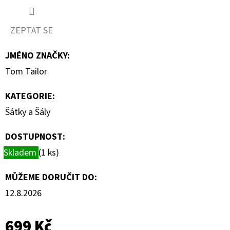
D
ZEPTAT SE
O
P
JMÉNO ZNAČKY
:
O
Tom Tailor
R
U
KATEGORIE
:
Č
Šátky a Šály
U
J
DOSTUPNOST:
E
Skladem
(1 ks)
M
E
MŮŽEME DORUČIT DO:
12.8.2026
MUSTANG
PÁSEK
699 Kč