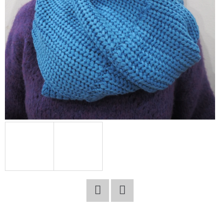
E
T
E
N
A
J
Í
T
?
HLEDAT
Facebook
Twitter