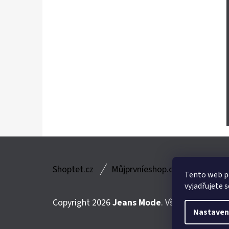
Z
Shoptet.cz
Můjprvníeshop.cz
Á
Tento web p
vyjadřujete s
P
Copyright 2026
Jeans Mode
. Všechna práva v
A
Nastaven
T