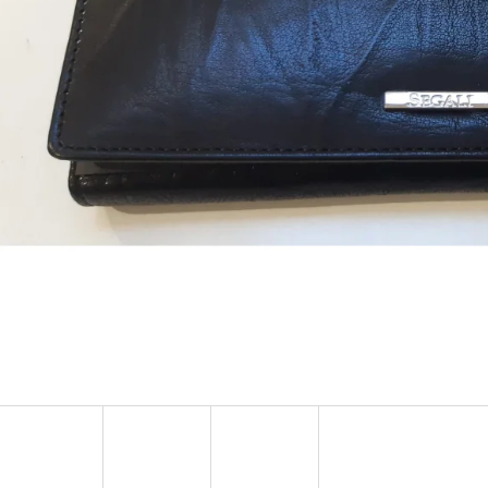
MUSTANG PÁSEK
MUSTANG PÁNSKÉ 
RUKÁVEM
890 Kč
399 Kč