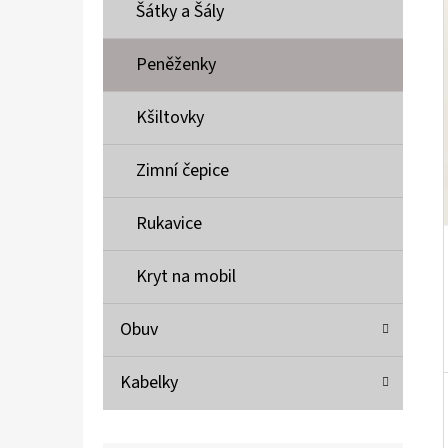
Í
Šátky a Šály
P
A
Peněženky
MUSTANG PÁSEK
N
690 Kč
Kšiltovky
E
L
Zimní čepice
Rukavice
Kryt na mobil
Obuv
Kabelky