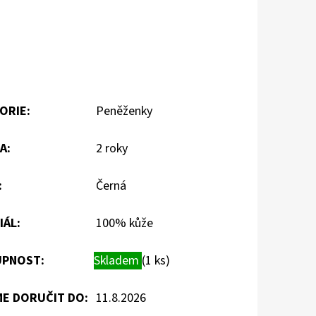
ORIE
:
Peněženky
A
:
2 roky
:
Černá
IÁL
:
100% kůže
PNOST:
Skladem
(1 ks)
E DORUČIT DO:
11.8.2026