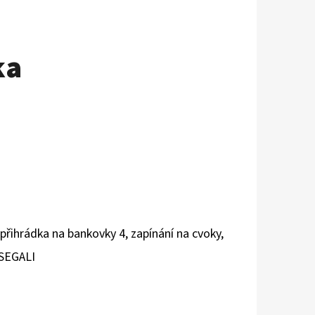
ka
 p
řihrádka na bankovky 4
, zapínání na cvoky,
 SEGALI