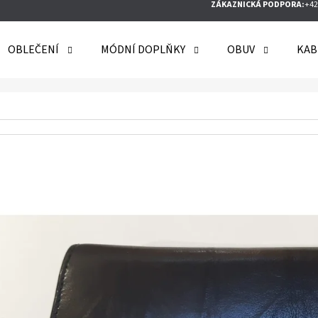
ZÁKAZNICKÁ PODPORA:
+42
OBLEČENÍ
MÓDNÍ DOPLŇKY
OBUV
KAB
O POTŘEBUJETE NAJÍT?
HLEDAT
DOPORUČUJEME