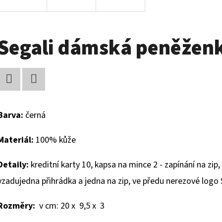
Segali dámská peněžen
Facebook
Twitter
Barva:
čern
á
Materiál:
100% kůže
Detaily:
kreditní karty 10, k
apsa na mince 2 - zapínání na zip
,
vzadujedna přihrádka a jedna na zip, ve předu nerezové logo
Rozměry:
v cm:
20 x 9,5 x 3