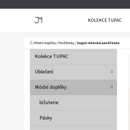
K
Přejít
O
Zpět
Zpět
na
KOLEKCE TUPAC
Š
do
do
obsah
Í
obchodu
obchodu
C
K
Domů
/
Módní doplňky
/
Peněženky
/
Segali dámská peněženka
P
K
Přeskočit
Kolekce TUPAC
A
O
kategorie
T
S
Oblečení
E
T
G
Módní doplňky
O
R
R
A
bižuterie
I
N
E
N
Pásky