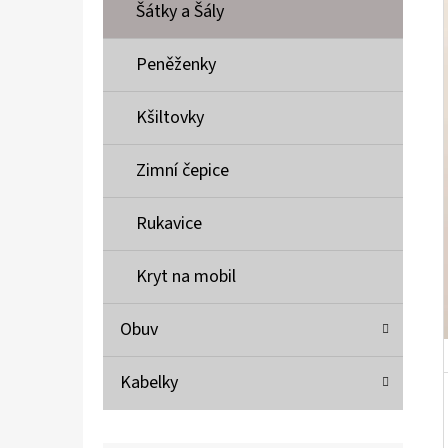
Í
Šátky a Šály
P
A
Peněženky
MUSTANG PÁSEK
N
690 Kč
Kšiltovky
E
L
Zimní čepice
Rukavice
Kryt na mobil
Obuv
Kabelky