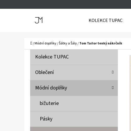
K
Přejít
O
Zpět
Zpět
na
KOLEKCE TUPAC
Š
do
do
obsah
Í
obchodu
obchodu
C
K
Domů
/
Módní doplňky
/
Šátky a Šály
/
Tom Tailor tenký nákrčník
P
K
Přeskočit
Kolekce TUPAC
A
O
kategorie
T
S
Oblečení
E
T
G
Módní doplňky
O
R
R
A
bižuterie
I
N
E
N
Pásky