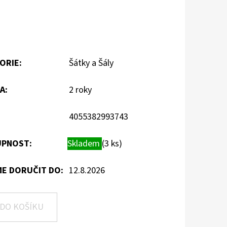
ORIE
:
Šátky a Šály
A
:
2 roky
4055382993743
PNOST:
Skladem
(3 ks)
E DORUČIT DO:
12.8.2026
DO KOŠÍKU