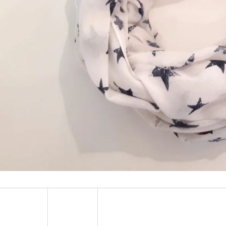
MUSTANG PÁSEK
MUSTANG PÁNSKÉ 
RUKÁVEM
890 Kč
399 Kč