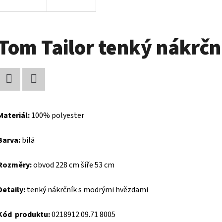
Tom Tailor tenký nákrčn
Facebook
Twitter
Materiál:
100% polyester
Barva:
bílá
Rozměry:
obvod 228 cm šíře 53 cm
Detaily:
tenký nákrčník s modrými hvězdami
Kód produktu:
0218912.09.71 8005