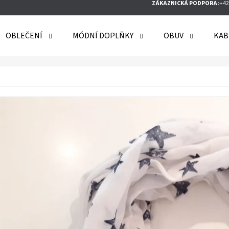
ZÁKAZNICKÁ PODPORA:
+42
OBLEČENÍ
MÓDNÍ DOPLŇKY
OBUV
KAB
O POTŘEBUJETE NAJÍT?
HLEDAT
DOPORUČUJEME