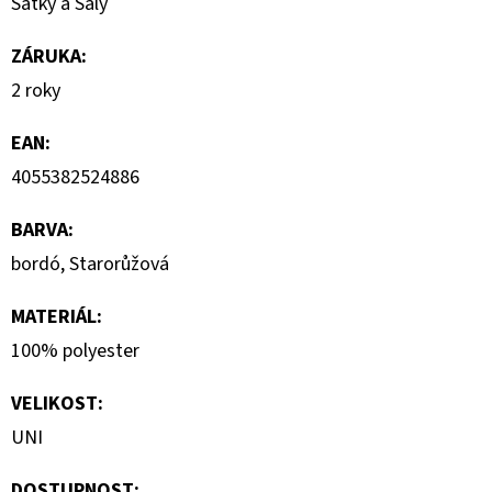
Šátky a Šály
S
KRÁTKÝM
RUKÁVEM
ZÁRUKA
:
399
2 roky
Kč
EAN
:
4055382524886
BARVA
:
bordó, Starorůžová
MATERIÁL
:
100% polyester
VELIKOST
:
UNI
DOSTUPNOST: