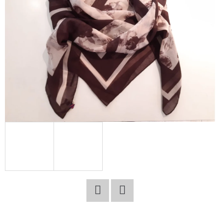
E
T
E
N
A
J
Í
T
?
HLEDAT
Facebook
Twitter