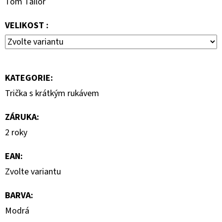
Tom Tailor
KLÍNKU
1
VELIKOST :
150
Kč
Původně:
2
300
Kč
KATEGORIE
:
Trička s krátkým rukávem
ZÁRUKA
:
2 roky
EAN
:
Zvolte variantu
BARVA
:
Modrá