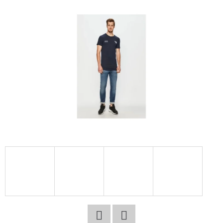
E
T
E
N
A
J
Í
T
?
HLEDAT