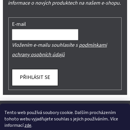
informace o nových produktech na našem e-shopu.
E-mail
Vložením e-mailu souhlasíte s
podmínkami
ochrany osobních údajů
PŘIHLÁSIT SE
Z
Shoptet.cz
Můjprvníeshop.cz
Á
Tento web používá soubory cookie. Dalším procházením
tohoto webu vyjadřujete souhlas s jejich používáním.. Více
P
informací
zde
.