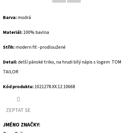
Facebook
Twitter
D
Barva:
modrá
O
P
Materiál:
100% bavlna
O
R
Střih:
modern fit -prodloužené
U
Č
Detail:
delší pánské triko, na hrudi bílý nápis s logem TOM
U
TAILOR
J
E
Kód produktu:
1021278.XX.12 10668
M
E
ZEPTAT SE
REPLAY
JMÉNO ZNAČKY
:
BOTY
NA