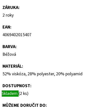
890
Kč
ZÁRUKA
:
2 roky
EAN
:
4069402015407
BARVA
:
Béžová
MATERIÁL
:
52% viskóza, 28% polyester, 20% polyamid
DOSTUPNOST:
Skladem
(2 ks)
MŮŽEME DORUČIT DO: