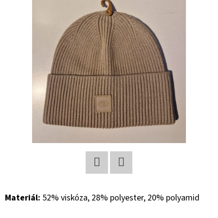
E
T
E
N
A
J
Í
T
?
Facebook
Twitter
HLEDAT
Materiál:
52% viskóza, 28% polyester, 20% polyamid