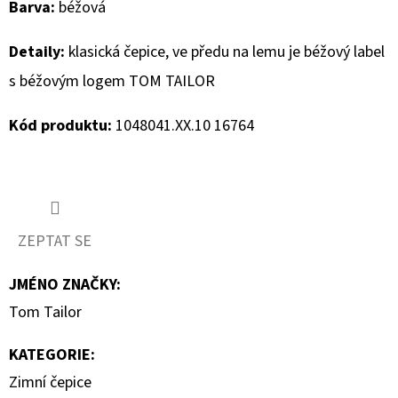
Barva:
béžová
D
Detaily:
klasická čepice, ve předu na lemu je béžový label
O
s béžovým logem TOM TAILOR
P
O
Kód produktu:
1048041.XX.10 16764
R
U
Č
U
J
ZEPTAT SE
E
M
JMÉNO ZNAČKY
:
E
Tom Tailor
KATEGORIE
:
MUSTANG
PÁSEK
Zimní čepice