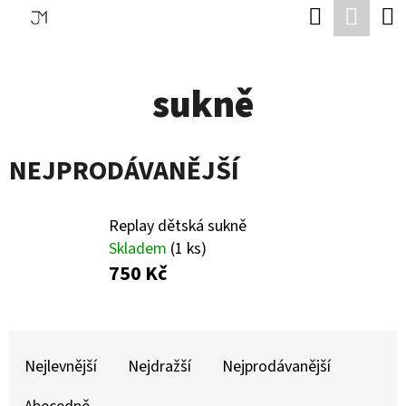
K
Hledat
Náku
Přejít
O
Zpět
Zpět
na
koší
Š
obsah
sukně
Í
C
K
O
NEJPRODÁVANĚJŠÍ
P
O
T
Replay dětská sukně
Skladem
(1 ks)
Ř
750 Kč
E
B
Ř
U
A
Nejlevnější
Nejdražší
Nejprodávanější
J
Z