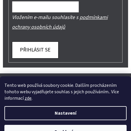
Vložením e-mailu souhlasíte s
podmínkami
ochrany osobních údajů
PŘIHLÁSIT SE
Z
Shoptet.cz
Můjprvníeshop.cz
Á
Tento web používá soubory cookie. Dalším procházením
tohoto webu vyjadřujete souhlas s jejich používáním.. Více
P
informací
zde
.
A
Instagram
Nastavení
T
Vytvořil Shoptet
Í
Copyright 2026
Jeans Mode
. Všechna práva vyhrazena.