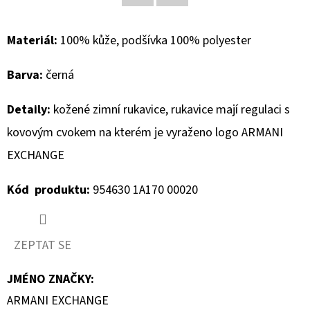
Facebook
Twitter
D
Materiál:
100% kůže, podšívka 100% polyester
O
P
Barva:
černá
O
R
Detaily:
kožené zimní rukavice, rukavice mají regulaci s
U
kovovým cvokem na kterém je vyraženo logo ARMANI
Č
U
EXCHANGE
J
Kód produktu:
954630 1A170 00020
E
M
E
ZEPTAT SE
JMÉNO ZNAČKY
:
GEOX
DÁMSKÝ
ARMANI EXCHANGE
KABÁT