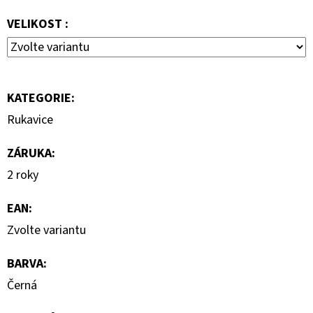
7
VELIKOST :
000
Kč
KATEGORIE
:
Rukavice
ZÁRUKA
:
2 roky
EAN
:
Zvolte variantu
BARVA
:
Černá