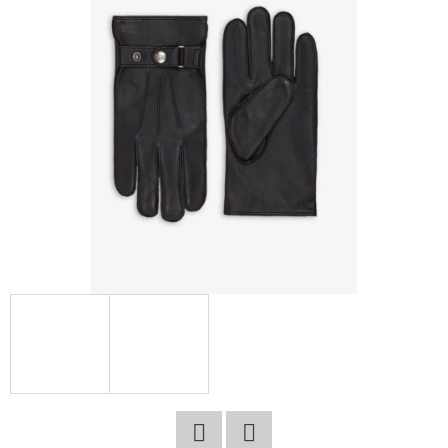
E
T
E
N
A
J
Í
T
?
HLEDAT