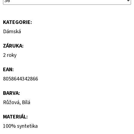
MIKINA
3
599
KATEGORIE
:
Kč
Dámská
ZÁRUKA
:
2 roky
EAN
:
8058644342866
BARVA
:
Růžová, Bílá
MATERIÁL
:
100% syntetika