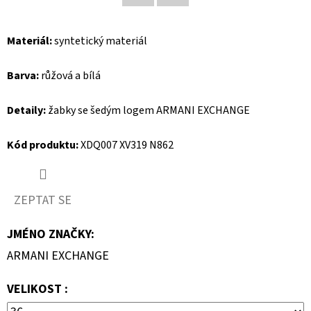
Facebook
Twitter
D
Materiál:
syntetický materiál
O
P
Barva:
růžová a bílá
O
R
Detaily:
žabky se šedým logem ARMANI EXCHANGE
U
Č
Kód produktu:
XDQ007 XV319 N862
U
J
E
ZEPTAT SE
M
E
JMÉNO ZNAČKY
:
ARMANI EXCHANGE
CAMP
VELIKOST :
DAVID
PÁNSKÁ