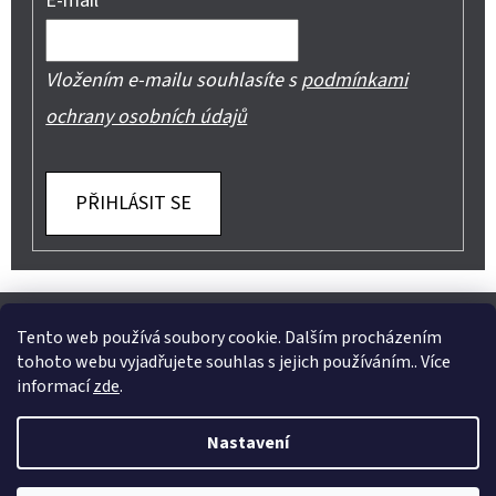
E-mail
Vložením e-mailu souhlasíte s
podmínkami
ochrany osobních údajů
PŘIHLÁSIT SE
Z
Shoptet.cz
Můjprvníeshop.cz
Á
Tento web používá soubory cookie. Dalším procházením
tohoto webu vyjadřujete souhlas s jejich používáním.. Více
P
informací
zde
.
A
Instagram
Nastavení
T
Vytvořil Shoptet
Í
Copyright 2026
Jeans Mode
. Všechna práva vyhrazena.