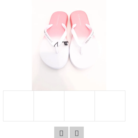
E
T
E
N
A
J
Í
T
?
HLEDAT