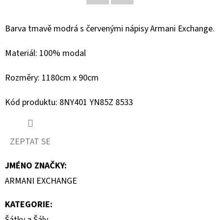
Facebook
Twitter
D
Barva tmavě modrá s červenými nápisy Armani Exchange.
O
P
Materiál: 100% modal
O
R
Rozměry: 1180cm x 90cm
U
Č
Kód produktu: 8NY401 YN85Z 8533
U
J
E
ZEPTAT SE
M
E
JMÉNO ZNAČKY
:
ARMANI EXCHANGE
MUSTANG
KATEGORIE
:
PÁSEK
Šátky a Šály