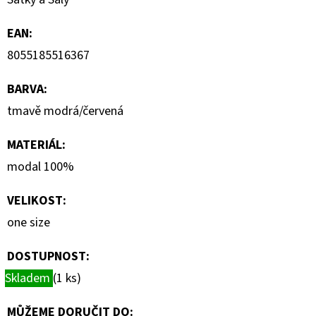
690
Kč
EAN
:
8055185516367
BARVA
:
tmavě modrá/červená
MATERIÁL
:
modal 100%
VELIKOST
:
one size
DOSTUPNOST:
Skladem
(1 ks)
MŮŽEME DORUČIT DO: