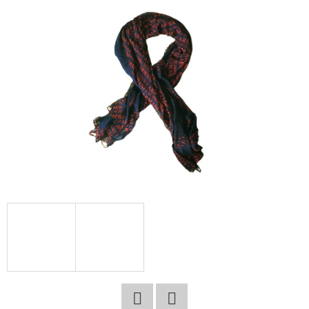
E
T
E
N
A
J
Í
T
?
HLEDAT