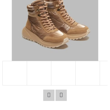
E
T
E
N
A
J
Í
T
?
HLEDAT
Facebook
Twitter