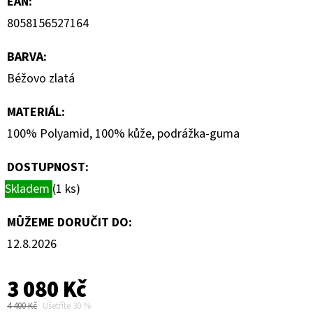
EAN
:
8058156527164
BARVA
:
Béžovo zlatá
MATERIÁL
:
100% Polyamid, 100% kůže, podrážka-guma
DOSTUPNOST:
Skladem
(1 ks)
MŮŽEME DORUČIT DO:
12.8.2026
3 080 Kč
4 400 Kč
Ušetříte 30 %