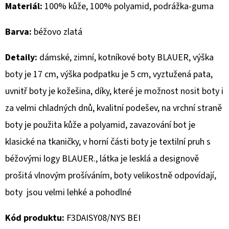
Materiál:
100% kůže, 100% polyamid, podrážka-guma
D
Barva:
béžovo zlatá
O
P
Detaily:
dámské, zimní, kotníkové boty BLAUER, výška
O
R
boty je 17 cm, výška podpatku je 5 cm, vyztužená pata,
U
uvnitř boty je kožešina, díky, které je možnost nosit boty i
Č
za velmi chladných dnů, kvalitní podešev, na vrchní straně
U
boty je použita kůže a polyamid, zavazování bot je
J
E
klasické na tkaničky, v horní části boty je textilní pruh s
M
béžovými logy BLAUER., látka je lesklá a designově
E
prošitá vlnovým prošíváním, boty velikostně odpovídají,
boty jsou velmi lehké a pohodlné
MUSTANG
PÁSEK
Kód produktu:
F3DAISY08/NYS BEI