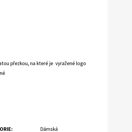
tou přezkou, na které je vyražené logo
lné
ORIE
:
Dámská