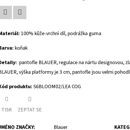
Facebook
Twitter
Materiál:
100% kůže-vrchní díl, podrážka guma
Barva:
koňak
Detaily:
pantofle BLAUER, regulace na nártu designovou, zla
BLAUER, výška platformy je 3 cm, pantofle jsou velmi pohod
Kód produktu:
S6BLOOM02/LEA COG
TISK
ZEPTAT SE
JMÉNO ZNAČKY
:
Blauer
KATEG