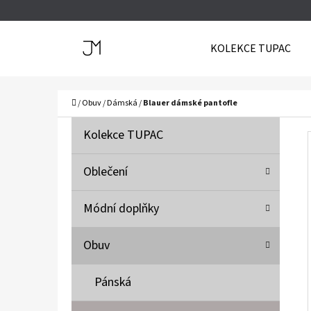
K
Přejít
O
Zpět
Zpět
na
KOLEKCE TUPAC
Š
do
do
obsah
Í
obchodu
obchodu
C
K
Domů
/
Obuv
/
Dámská
/
Blauer dámské pantofle
P
K
Přeskočit
Kolekce TUPAC
A
O
kategorie
T
S
Oblečení
E
T
G
Módní doplňky
O
R
R
A
Obuv
I
N
E
N
Pánská