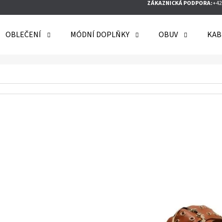
ZÁKAZNICKÁ PODPORA:
+42
OBLEČENÍ
MÓDNÍ DOPLŇKY
OBUV
KAB
O POTŘEBUJETE NAJÍT?
HLEDAT
DOPORUČUJEME