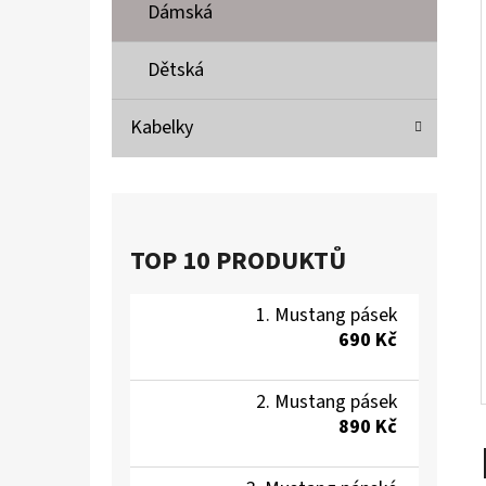
Í
Dámská
P
A
Dětská
MUSTANG PÁSEK
N
690 Kč
Kabelky
E
L
TOP 10 PRODUKTŮ
Mustang pásek
690 Kč
Mustang pásek
890 Kč