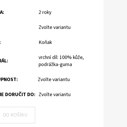
A
:
2 roky
Zvolte variantu
:
Koňak
vrchní díl: 100% kůže,
IÁL
:
podrážka-guma
PNOST:
Zvolte variantu
E DORUČIT DO:
Zvolte variantu
DO KOŠÍKU