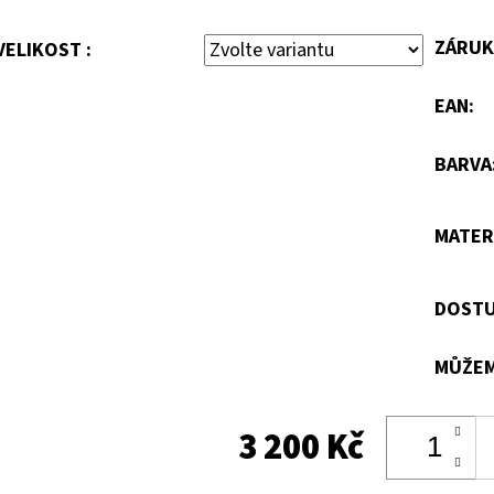
ZÁRUK
VELIKOST :
EAN
:
BARVA
MATER
DOSTU
MŮŽEM
3 200 Kč