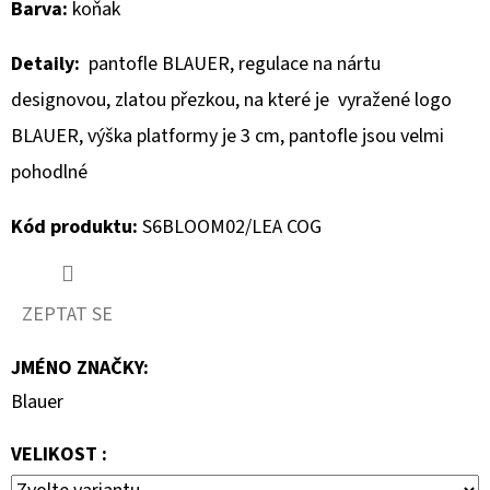
Barva:
koňak
D
Detaily:
pantofle BLAUER, regulace na nártu
O
designovou, zlatou přezkou, na které je vyražené logo
P
O
BLAUER, výška platformy je 3 cm, pantofle jsou velmi
R
pohodlné
U
Č
Kód produktu:
S6BLOOM02/LEA COG
U
J
E
ZEPTAT SE
M
E
JMÉNO ZNAČKY
:
Blauer
MUSTANG
VELIKOST :
PÁSEK