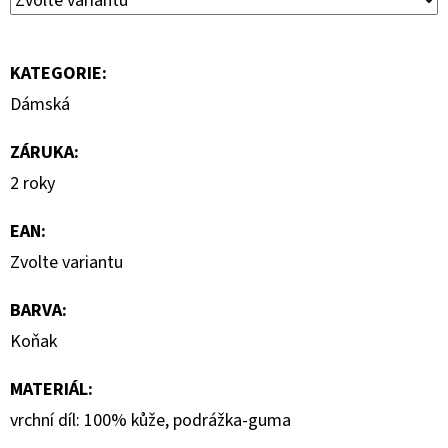
1
290
Kč
KATEGORIE
:
Dámská
ZÁRUKA
:
2 roky
EAN
:
Zvolte variantu
BARVA
:
Koňak
MATERIÁL
:
vrchní díl: 100% kůže, podrážka-guma