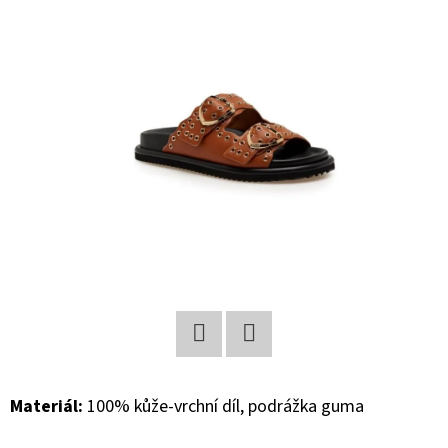
E
T
E
N
A
J
Í
T
?
Facebook
Twitter
HLEDAT
Materiál:
100% kůže-vrchní díl, podrážka guma