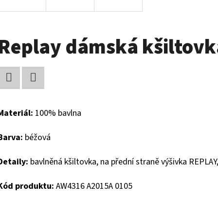
Replay dámská kšiltovk
Facebook
Twitter
Materiál:
100% bavlna
Barva:
béžová
Detaily:
bavlněná kšiltovka, na přední straně výšivka REPLAY, 
Kód produktu:
AW4316 A2015A 0105