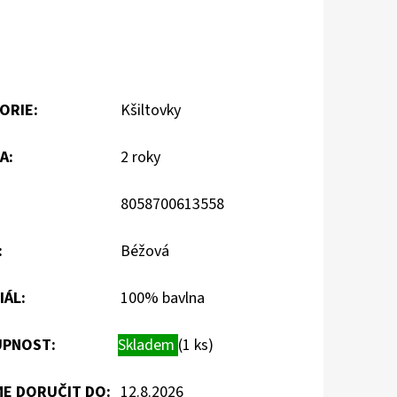
ORIE
:
Kšiltovky
A
:
2 roky
8058700613558
:
Béžová
IÁL
:
100% bavlna
PNOST:
Skladem
(1 ks)
E DORUČIT DO:
12.8.2026