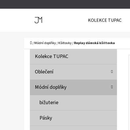
K
Přejít
O
Zpět
Zpět
na
KOLEKCE TUPAC
Š
do
do
obsah
Í
obchodu
obchodu
C
K
Domů
/
Módní doplňky
/
Kšiltovky
/
Replay dámská kšiltovka
P
K
Přeskočit
Kolekce TUPAC
A
O
kategorie
T
S
Oblečení
E
T
G
Módní doplňky
O
R
R
A
bižuterie
I
N
E
N
Pásky