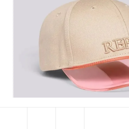
MUSTANG PÁSEK
MUSTANG PÁNSKÉ 
RUKÁVEM
890 Kč
399 Kč