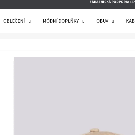
ZÁKAZNICKÁ PODPORA:
+42
OBLEČENÍ
MÓDNÍ DOPLŇKY
OBUV
KAB
O POTŘEBUJETE NAJÍT?
HLEDAT
DOPORUČUJEME