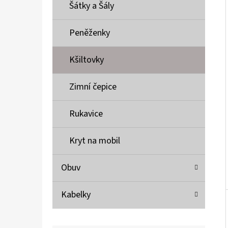
Í
Šátky a Šály
P
A
Peněženky
MUSTANG PÁSEK
N
690 Kč
Kšiltovky
E
L
Zimní čepice
Rukavice
Kryt na mobil
Obuv
Kabelky