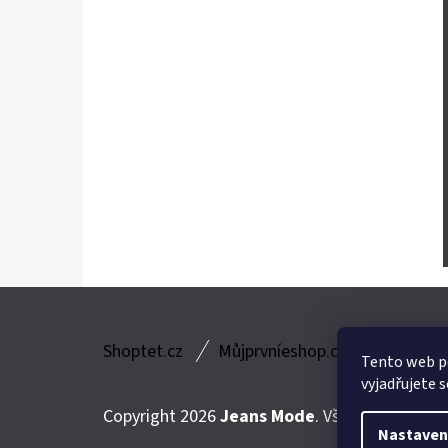
Z
Shoptet.cz
Můjprvníeshop.cz
Á
Tento web p
vyjadřujete s
P
Copyright 2026
Jeans Mode
. Všechna práva v
A
Nastaven