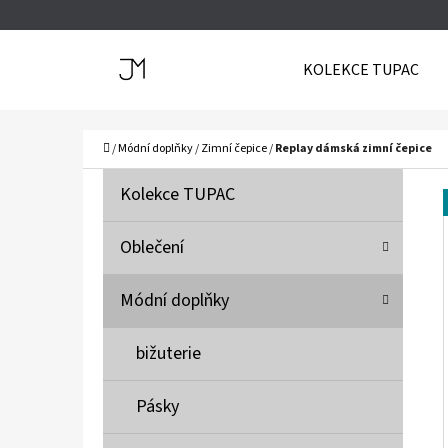
K
Přejít
O
Zpět
Zpět
na
KOLEKCE TUPAC
Š
do
do
obsah
Í
obchodu
obchodu
C
K
Domů
/
Módní doplňky
/
Zimní čepice
/
Replay dámská zimní čepice
P
K
Přeskočit
Kolekce TUPAC
A
O
kategorie
T
S
Oblečení
E
T
G
Módní doplňky
O
R
R
A
bižuterie
I
N
E
N
Pásky