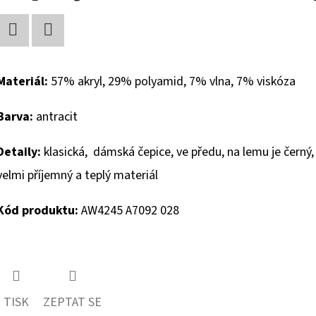
Facebook
Twitter
Materiál:
57% akryl, 29% polyamid, 7% vlna, 7% viskóza
Barva:
antracit
Detaily:
klasická, dámská čepice, ve předu, na lemu je černý,
velmi příjemný a teplý materiál
Kód produktu:
AW4245 A7092 028
TISK
ZEPTAT SE