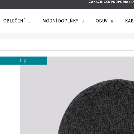
ZÁKAZNICKÁ PODPORA:
+42
OBLEČENÍ
MÓDNÍ DOPLŇKY
OBUV
KAB
O POTŘEBUJETE NAJÍT?
Tip
HLEDAT
DOPORUČUJEME