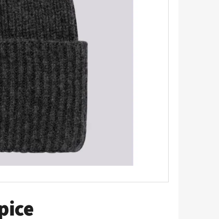
TRIKO S KRÁTKÝM
pice