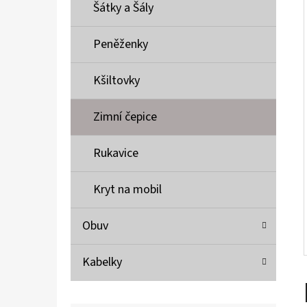
Í
Šátky a Šály
P
A
Peněženky
MUSTANG PÁSEK
N
690 Kč
Kšiltovky
E
L
Zimní čepice
Rukavice
Kryt na mobil
Obuv
Kabelky