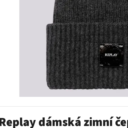
MUSTANG PÁSEK
MUSTANG PÁNSKÉ 
RUKÁVEM
890 Kč
399 Kč
Replay dámská zimní če