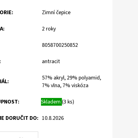
ORIE
:
Zimní čepice
A
:
2 roky
8058700250852
:
antracit
57% akryl, 29% polyamid,
IÁL
:
7% vlna, 7% viskóza
PNOST:
Skladem
(3 ks)
E DORUČIT DO:
10.8.2026