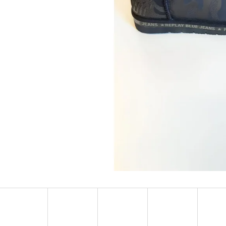
MUSTANG PÁSEK
MUSTANG PÁNSKÉ 
RUKÁVEM
890 Kč
399 Kč