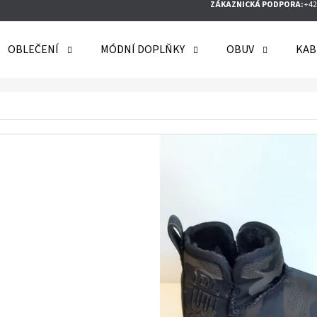
ZÁKAZNICKÁ PODPORA:
+42
OBLEČENÍ
MÓDNÍ DOPLŇKY
OBUV
KAB
O POTŘEBUJETE NAJÍT?
HLEDAT
DOPORUČUJEME