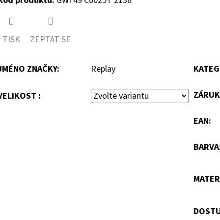
Kód produktu:
GWF49 C0025T 2138
TISK
ZEPTAT SE
JMÉNO ZNAČKY
:
Replay
KATEG
ZÁRUK
VELIKOST :
EAN
:
BARVA
MATER
DOSTU