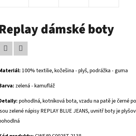
Replay dámské boty
Facebook
Twitter
Materiál:
100% textilie, kožešina - plyš, podrážka - guma
Barva:
zelená - kamufláž
Detaily:
pohodlná, kotníková bota, vzadu na patě je černé 
jsou zelené nápisy REPLAY BLUE JEANS, uvnitř boty je plyšová
pohodlná