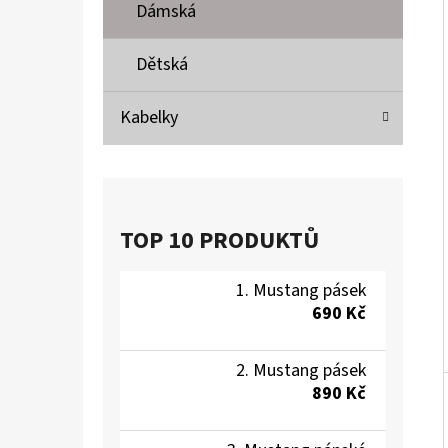
Í
Dámská
P
A
Dětská
MUSTANG PÁSEK
N
690 Kč
Kabelky
E
L
TOP 10 PRODUKTŮ
Mustang pásek
690 Kč
Mustang pásek
890 Kč