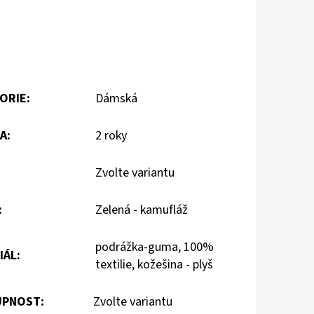
ORIE
:
Dámská
A
:
2 roky
Zvolte variantu
:
Zelená - kamufláž
podrážka-guma, 100%
IÁL
:
textilie, kožešina - plyš
PNOST:
Zvolte variantu