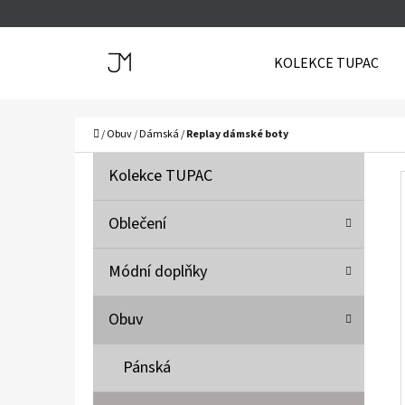
K
Přejít
O
Zpět
Zpět
na
KOLEKCE TUPAC
Š
do
do
obsah
Í
obchodu
obchodu
C
K
Domů
/
Obuv
/
Dámská
/
Replay dámské boty
P
K
Přeskočit
Kolekce TUPAC
A
O
kategorie
T
S
Oblečení
E
T
G
Módní doplňky
O
R
R
A
Obuv
I
N
E
N
Pánská