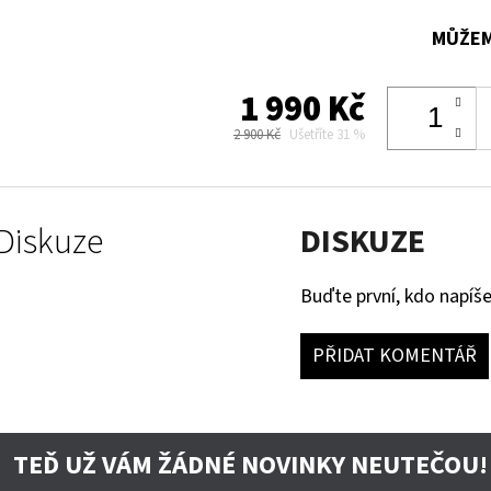
MŮŽEM
1 990 Kč
2 900 Kč
Ušetříte 31 %
Diskuze
DISKUZE
Buďte první, kdo napíše
PŘIDAT KOMENTÁŘ
TEĎ UŽ VÁM ŽÁDNÉ NOVINKY NEUTEČOU!