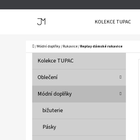
K
Přejít
O
Zpět
Zpět
na
KOLEKCE TUPAC
Š
do
do
obsah
Í
obchodu
obchodu
C
K
Domů
/
Módní doplňky
/
Rukavice
/
Replay dámské rukavice
P
K
Přeskočit
Kolekce TUPAC
A
O
kategorie
T
S
Oblečení
E
T
G
Módní doplňky
O
R
R
A
bižuterie
I
N
E
N
Pásky