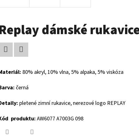
Replay dámské rukavic
Facebook
Twitter
Materiál:
80% akryl, 10% vlna, 5% alpaka, 5% viskóza
Barva:
černá
Detaily:
pletené zimní rukavice, nerezové logo REPLAY
Kód produktu:
AW6077 A7003G 098