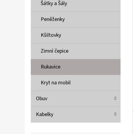
Í
Šátky a Šály
P
A
Peněženky
MUSTANG PÁSEK
N
690 Kč
Kšiltovky
E
L
Zimní čepice
Rukavice
Kryt na mobil
Obuv
Kabelky