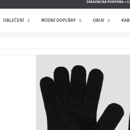
ZÁKAZNICKÁ PODPORA:
+42
OBLEČENÍ
MÓDNÍ DOPLŇKY
OBUV
KAB
O POTŘEBUJETE NAJÍT?
HLEDAT
DOPORUČUJEME