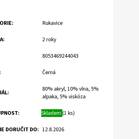
ORIE
:
Rukavice
A
:
2 roky
8053469244043
:
Černá
80% akryl, 10% vlna, 5%
IÁL
:
alpaka, 5% viskóza
PNOST:
Skladem
(1 ks)
E DORUČIT DO:
12.8.2026