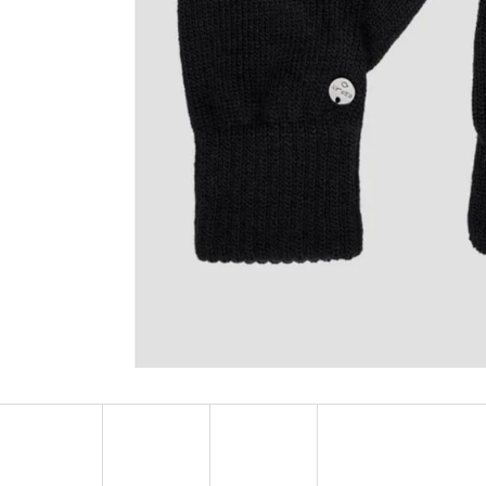
MUSTANG PÁSEK
MUSTANG PÁNSKÉ 
RUKÁVEM
890 Kč
399 Kč