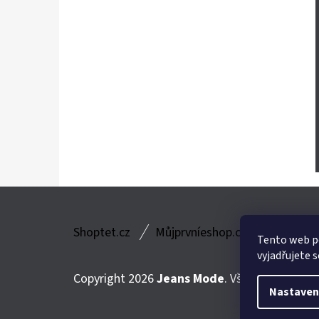
Z
Shoptet.cz
Můjprvníeshop.cz
Á
Tento web p
vyjadřujete s
P
Copyright 2026
Jeans Mode
. Všechna práva v
A
Nastaven
T