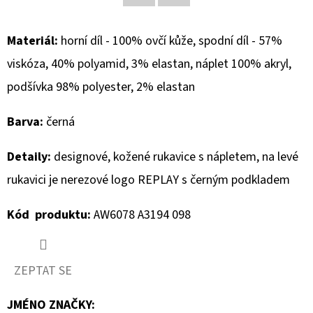
Facebook
Twitter
D
Materiál:
horní díl - 100% ovčí kůže, spodní díl - 57%
O
viskóza, 40% polyamid, 3% elastan, náplet 100% akryl,
P
O
podšívka 98% polyester, 2% elastan
R
U
Barva:
černá
Č
U
Detaily:
designové, kožené rukavice s nápletem, na levé
J
rukavici je nerezové logo REPLAY s černým podkladem
E
M
Kód produktu:
AW6078 A3194 098
E
ZEPTAT SE
GEOX
DÁMSKÝ
JMÉNO ZNAČKY
:
KABÁT