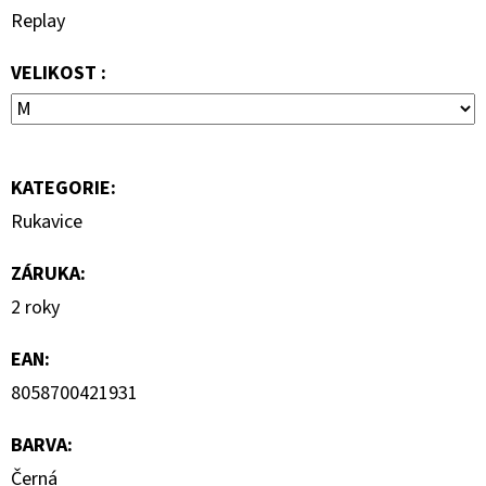
Replay
7
000
Kč
VELIKOST :
KATEGORIE
:
Rukavice
ZÁRUKA
:
2 roky
EAN
:
8058700421931
BARVA
:
Černá