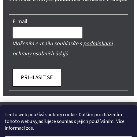
E-mail
Vložením e-mailu souhlasíte s
podmínkami
ochrany osobních údajů
PŘIHLÁSIT SE
Z
Shoptet.cz
Můjprvníeshop.cz
Á
Tento web používá soubory cookie. Dalším procházením
tohoto webu vyjadřujete souhlas s jejich používáním.. Více
P
informací
zde
.