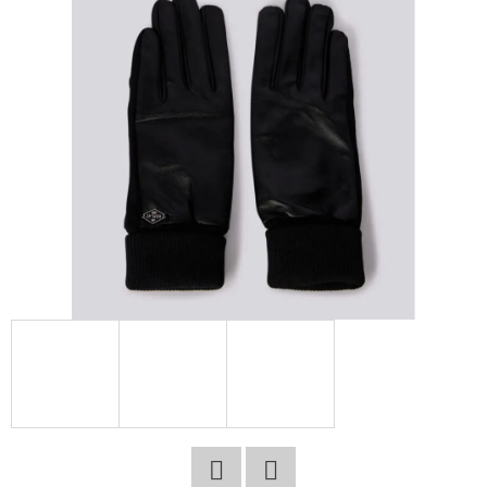
E
T
E
N
A
J
Í
T
?
HLEDAT