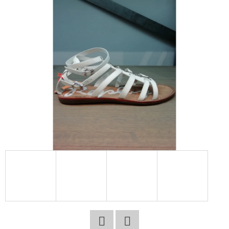
E
T
E
N
A
J
Í
T
?
HLEDAT