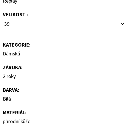
Replay
799
Kč
VELIKOST :
Původně:
1
590
Kč
KATEGORIE
:
Dámská
ZÁRUKA
:
2 roky
BARVA
:
Bílá
MATERIÁL
:
přírodní kůže