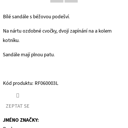
Facebook
Twitter
D
Bílé sandále s béžovou podešví.
O
P
Na nártu ozdobné cvočky, dvojí zapínání na a kolem
O
kotníku.
R
U
Sandále mají plnou patu.
Č
U
J
E
Kód produktu: RF060003L
M
E
ZEPTAT SE
MAVI
JMÉNO ZNAČKY
:
DÁMSKÉ
CAPRI