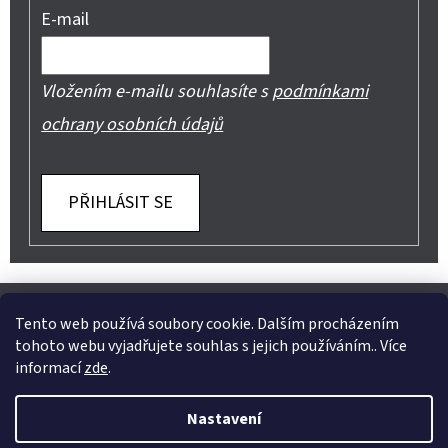
E-mail
Vložením e-mailu souhlasíte s
podmínkami
ochrany osobních údajů
PŘIHLÁSIT SE
Z
Shoptet.cz
Můjprvníeshop.cz
Á
Tento web používá soubory cookie. Dalším procházením
tohoto webu vyjadřujete souhlas s jejich používáním.. Více
P
informací
zde
.
A
Instagram
Nastavení
T
Vytvořil Shoptet