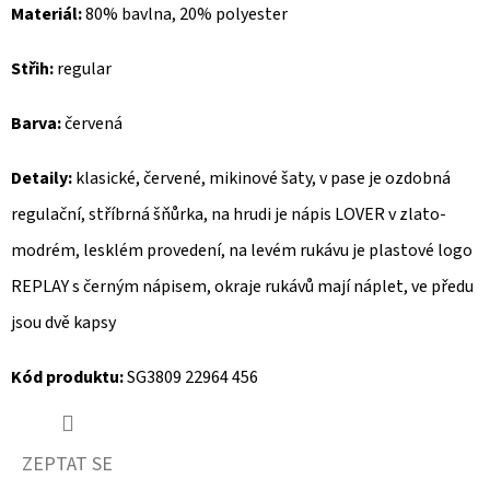
Materiál:
80% bavlna, 20% polyester
D
Střih:
regular
O
P
Barva:
červená
O
R
Detaily:
klasické, červené, mikinové šaty, v pase je ozdobná
U
Č
regulační, stříbrná šňůrka, na hrudi je nápis LOVER v zlato-
U
modrém, lesklém provedení, na levém rukávu je plastové logo
J
REPLAY s černým nápisem, okraje rukávů mají náplet, ve předu
E
jsou dvě kapsy
M
E
Kód produktu:
SG3809 22964 456
MUSTANG
PÁSEK
ZEPTAT SE