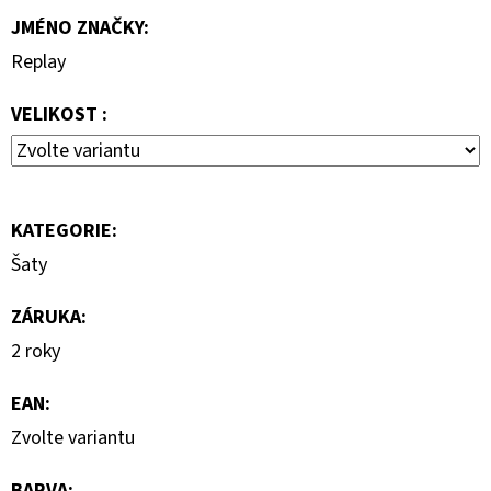
690
JMÉNO ZNAČKY
:
Kč
Replay
VELIKOST :
KATEGORIE
:
Šaty
ZÁRUKA
:
2 roky
EAN
:
Zvolte variantu
BARVA
: