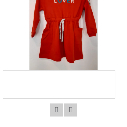
E
T
E
N
A
J
Í
T
?
HLEDAT
Facebook
Twitter