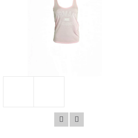
E
T
E
N
A
J
Í
T
?
HLEDAT
Facebook
Twitter