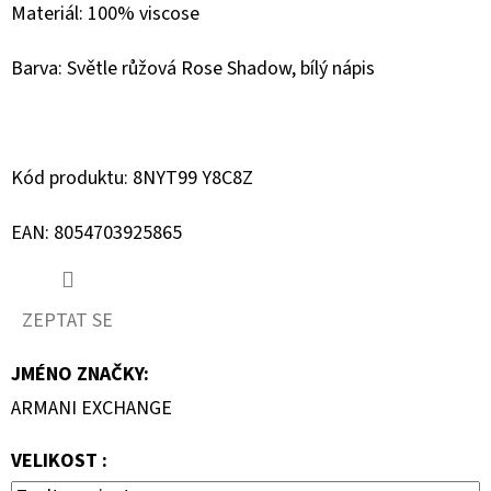
Materiál: 100% viscose
D
Barva: Světle růžová Rose Shadow, bílý nápis
O
P
O
R
Kód produktu: 8NYT99 Y8C8Z
U
Č
EAN: 8054703925865
U
J
E
ZEPTAT SE
M
E
JMÉNO ZNAČKY
:
ARMANI EXCHANGE
GEOX
VELIKOST :
DÁMSKÝ
KABÁT