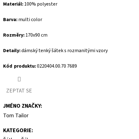
Materiál:
100% polyester
D
Barva:
multi color
O
P
Rozměry:
170x90 cm
O
R
Detaily:
dámský tenký šátek s rozmanitými vzory
U
Č
Kód produktu:
0220404.00.70 7689
U
J
E
ZEPTAT SE
M
E
JMÉNO ZNAČKY
:
Tom Tailor
MUSTANG
KATEGORIE
:
PÁSEK