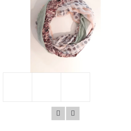
E
T
E
N
A
J
Í
T
?
HLEDAT
Facebook
Twitter