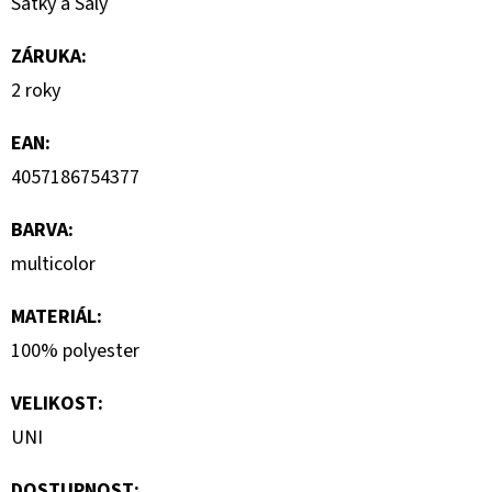
Šátky a Šály
1
290
Kč
ZÁRUKA
:
2 roky
EAN
:
4057186754377
BARVA
:
multicolor
MATERIÁL
:
100% polyester
VELIKOST
:
UNI
DOSTUPNOST: