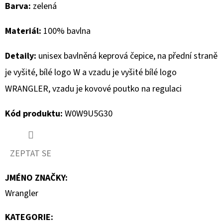
Barva:
zelená
D
Materiál:
100% bavlna
O
P
Detaily:
unisex bavlněná keprová čepice, na přední straně
O
R
je vyšité, bílé logo W a vzadu je vyšité bílé logo
U
WRANGLER, vzadu je kovové poutko na regulaci
Č
U
Kód produktu:
W0W9U5G30
J
E
M
ZEPTAT SE
E
JMÉNO ZNAČKY
:
Wrangler
MUSTANG
PÁNSKÉ
KATEGORIE
:
TRIKO