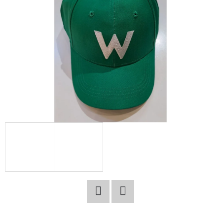
E
T
E
N
A
J
Í
T
?
HLEDAT
Facebook
Twitter