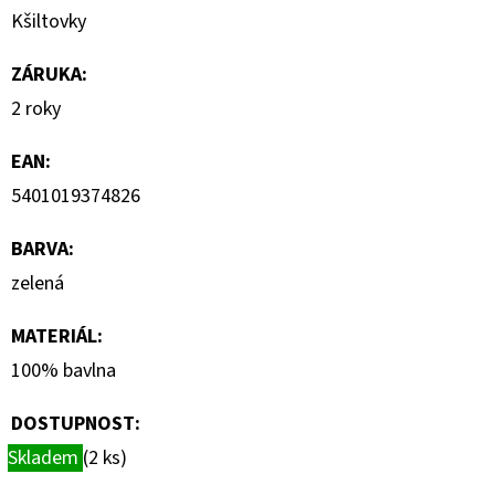
S
Kšiltovky
KRÁTKÝM
RUKÁVEM
ZÁRUKA
:
399
Kč
2 roky
EAN
:
5401019374826
BARVA
:
zelená
MATERIÁL
:
100% bavlna
DOSTUPNOST:
Skladem
(2 ks)