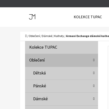
K
Přejít
O
Zpět
Zpět
na
KOLEKCE TUPAC
Š
do
do
obsah
Í
obchodu
obchodu
C
K
Domů
/
Oblečení
/
Dámské
/
Kalhoty
/
Armani Exchange dámské kalho
P
K
Přeskočit
Kolekce TUPAC
A
O
kategorie
T
S
Oblečení
E
T
G
Dětská
O
R
R
A
Pánské
I
N
E
N
Dámské