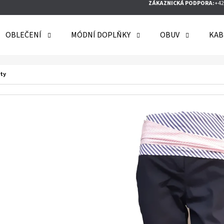
ZÁKAZNICKÁ PODPORA:
+42
OBLEČENÍ
MÓDNÍ DOPLŇKY
OBUV
KAB
O POTŘEBUJETE NAJÍT?
ty
HLEDAT
DOPORUČUJEME