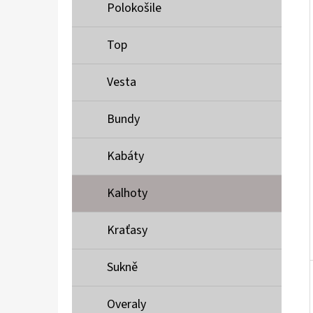
Í
Polokošile
P
A
Top
MUSTANG PÁSEK
N
690 Kč
Vesta
E
L
Bundy
Kabáty
Kalhoty
Kraťasy
Sukně
Overaly