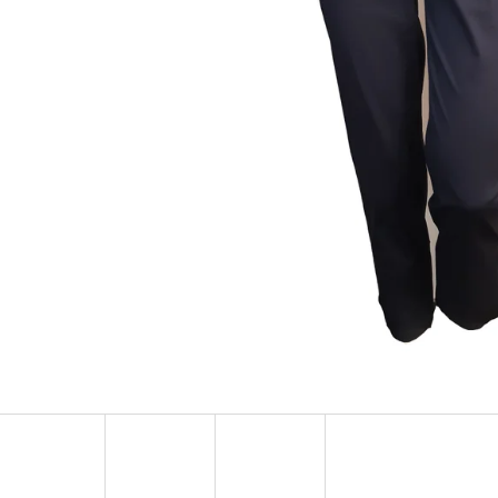
MUSTANG PÁSEK
MUSTANG PÁNSKÉ 
RUKÁVEM
890 Kč
399 Kč