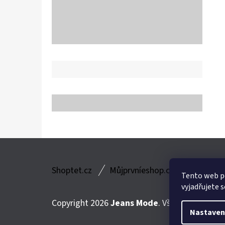
Z
Shoptet.cz
Můjprvníeshop.cz
Á
Tento web p
vyjadřujete s
P
Copyright 2026
Jeans Mode
. Všechna práva v
A
Nastaven