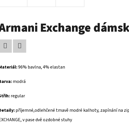
Armani Exchange dámsk
Facebook
Twitter
Materiál:
96% bavlna, 4% elastan
Barva:
modrá
Střih:
regular
Detaily:
příjemné,odlehčené tmavě modré kalhoty, zapínání na zi
EXCHANGE, v pase dvě ozdobné stuhy