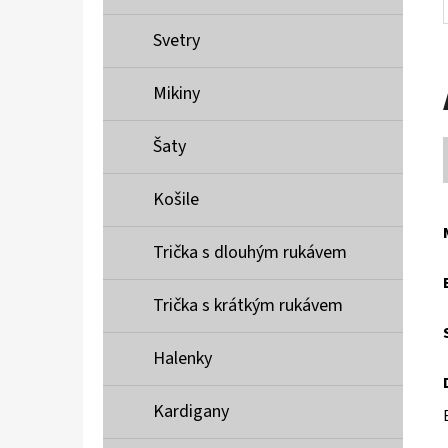
Svetry
Mikiny
Šaty
Košile
Trička s dlouhým rukávem
Trička s krátkým rukávem
Halenky
Kardigany