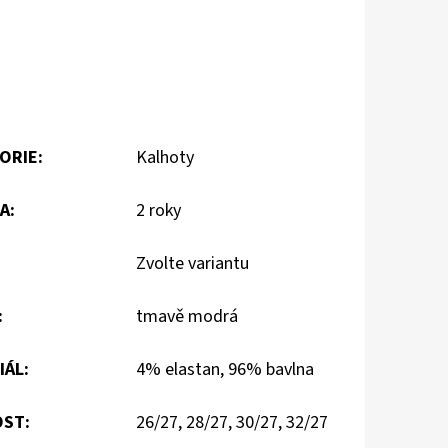
ORIE
:
Kalhoty
A
:
2 roky
Zvolte variantu
:
tmavě modrá
IÁL
:
4% elastan, 96% bavlna
OST
:
26/27, 28/27, 30/27, 32/27