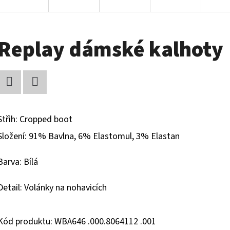
Replay dámské kalhoty
Facebook
Twitter
Střih: Cropped boot
Složení: 91% Bavlna, 6% Elastomul, 3% Elastan
Barva: Bílá
Detail: Volánky na nohavicích
Kód produktu: WBA646 .000.8064112 .001