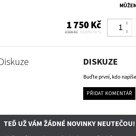
MŮŽEM
1 750 Kč
3 500 Kč
Ušetříte 50 %
Diskuze
DISKUZE
Buďte první, kdo napíše
PŘIDAT KOMENTÁŘ
TEĎ UŽ VÁM ŽÁDNÉ NOVINKY NEUTEČOU!