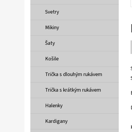
Svetry
Mikiny
Šaty
Košile
Trička s dlouhým rukávem
Trička s krátkým rukávem
Halenky
Kardigany