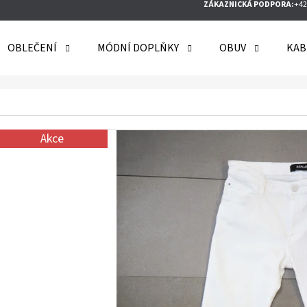
ZÁKAZNICKÁ PODPORA:
+42
OBLEČENÍ
MÓDNÍ DOPLŇKY
OBUV
KAB
O POTŘEBUJETE NAJÍT?
Akce
HLEDAT
DOPORUČUJEME