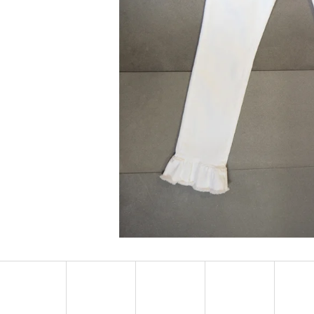
MUSTANG PÁSEK
MUSTANG PÁNSKÉ 
RUKÁVEM
890 Kč
399 Kč