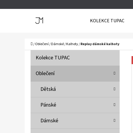
K
Přejít
O
Zpět
Zpět
na
KOLEKCE TUPAC
Š
do
do
obsah
Í
obchodu
obchodu
C
K
Domů
/
Oblečení
/
Dámské
/
Kalhoty
/
Replay dámské kalhoty
P
K
Přeskočit
Kolekce TUPAC
A
O
kategorie
T
S
Oblečení
E
T
G
Dětská
O
R
R
A
Pánské
I
N
E
N
Dámské