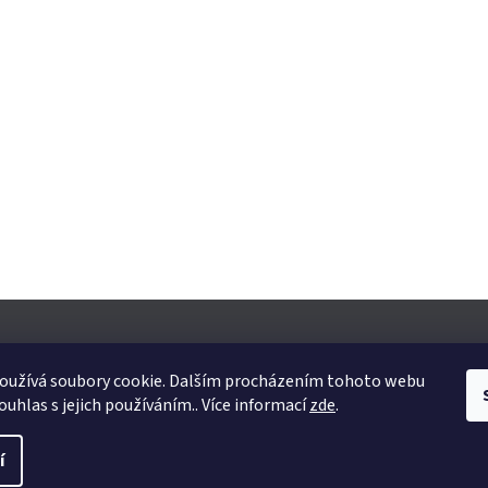
oužívá soubory cookie. Dalším procházením tohoto webu
ouhlas s jejich používáním.. Více informací
zde
.
yhrazena.
Upravit nastavení cookies
í