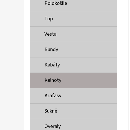
Í
Polokošile
P
A
Top
MUSTANG PÁSEK
N
690 Kč
Vesta
E
L
Bundy
Kabáty
Kalhoty
Kraťasy
Sukně
Overaly