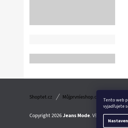
Z
Shoptet.cz
Můjprvníeshop.cz
Á
Tento web p
vyjadřujete s
P
Copyright 2026
Jeans Mode
. Všechna práva v
A
Nastaven