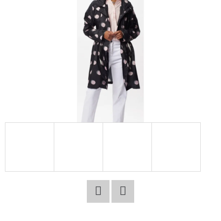
E
T
E
N
A
J
Í
T
?
HLEDAT
Facebook
Twitter