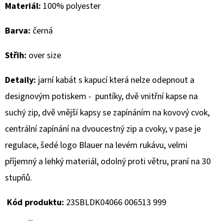
Materiál:
100% polyester
D
Barva:
černá
O
P
Střih:
over size
O
R
Detaily:
jarní kabát s kapucí která nelze odepnout a
U
designovým potiskem - puntíky, dvě vnitřní kapse na
Č
U
suchý zip, dvě vnější kapsy se zapínáním na kovový cvok,
J
centrální
zapínání na dvoucestný zip a cvoky, v pase je
E
regulace, šedé logo Blauer na levém rukávu, velmi
M
E
příjemný a lehký materiál, odolný proti větru,
praní na 30
stupňů.
GEOX
Kód produktu:
23SBLDK04066 006513 999
DÁMSKÝ
KABÁT