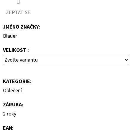
7
ZEPTAT SE
000
Kč
JMÉNO ZNAČKY
:
Blauer
VELIKOST :
KATEGORIE
:
Oblečení
ZÁRUKA
:
2 roky
EAN
: