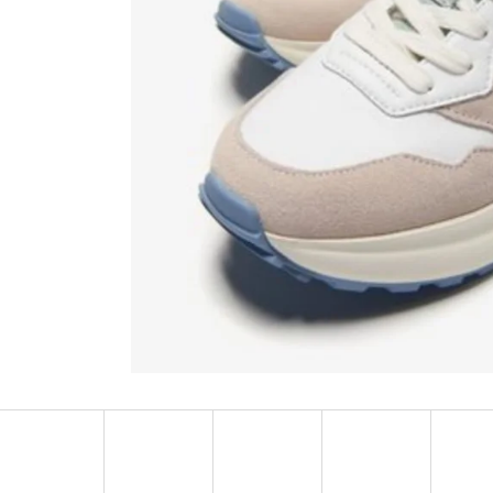
MUSTANG PÁSEK
MUSTANG PÁNSKÉ 
RUKÁVEM
890 Kč
399 Kč