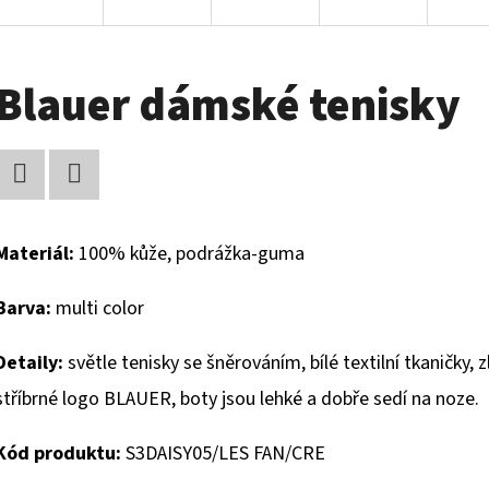
Blauer dámské tenisky
Facebook
Twitter
Materiál:
100% kůže, podrážka-guma
Barva:
multi color
Detaily:
světle tenisky se šněrováním, bílé t
extilní tkaničky,
stříbrné logo BLAUER, b
oty jsou lehké a dobře sedí na noze.
Kód produktu:
S3DAISY05/LES FAN/CRE