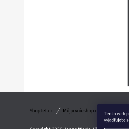
Z
Shoptet.cz
Můjprvníeshop.cz
Á
Tento web p
vyjadřujete s
P