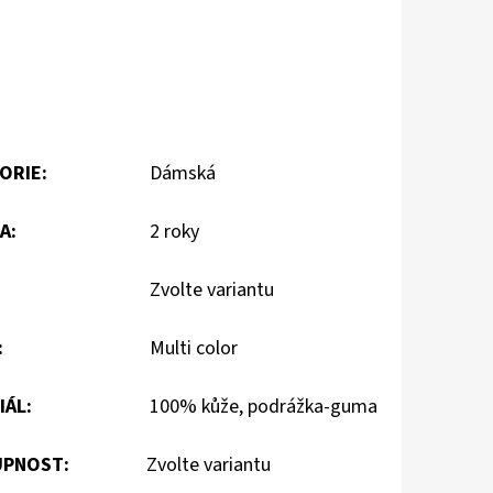
ORIE
:
Dámská
A
:
2 roky
Zvolte variantu
:
Multi color
IÁL
:
100% kůže, podrážka-guma
PNOST:
Zvolte variantu