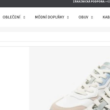
ZÁKAZNICKÁ PODPORA:
+42
OBLEČENÍ
MÓDNÍ DOPLŇKY
OBUV
KAB
O POTŘEBUJETE NAJÍT?
HLEDAT
DOPORUČUJEME