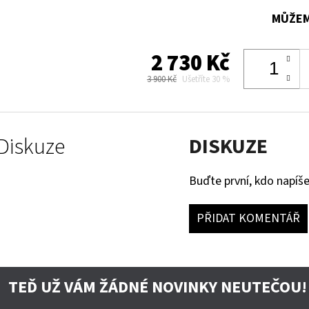
MŮŽEM
2 730 Kč
3 900 Kč
Ušetříte 30 %
Diskuze
DISKUZE
Buďte první, kdo napíše
PŘIDAT KOMENTÁŘ
TEĎ UŽ VÁM ŽÁDNÉ NOVINKY NEUTEČOU!