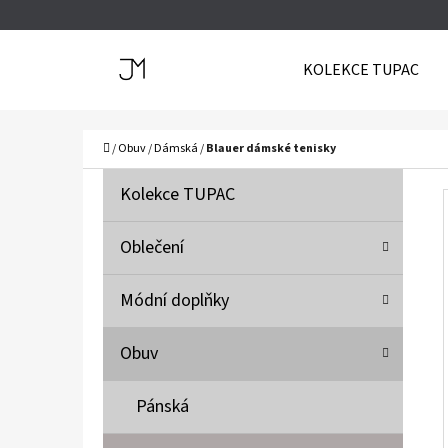
K
Přejít
O
Zpět
Zpět
na
KOLEKCE TUPAC
Š
do
do
obsah
Í
obchodu
obchodu
C
K
Domů
/
Obuv
/
Dámská
/
Blauer dámské tenisky
P
K
Přeskočit
Kolekce TUPAC
A
O
kategorie
T
S
Oblečení
E
T
G
Módní doplňky
O
R
R
A
Obuv
I
N
E
N
Pánská