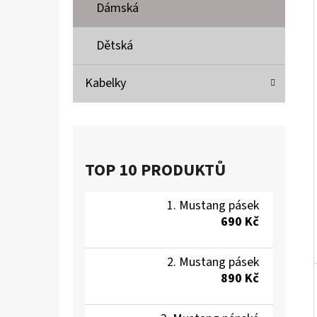
Í
Dámská
P
A
Dětská
MUSTANG PÁSEK
N
690 Kč
Kabelky
E
L
TOP 10 PRODUKTŮ
Mustang pásek
690 Kč
Mustang pásek
890 Kč