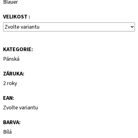
Blauer
1
290
Kč
VELIKOST :
KATEGORIE
:
Pánská
ZÁRUKA
:
2 roky
EAN
:
Zvolte variantu
BARVA
:
Bílá