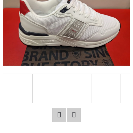
E
T
E
N
A
J
Í
T
?
HLEDAT
Facebook
Twitter