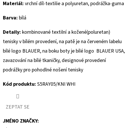
Materiál:
vrchní díl-textilie a polyuretan, podrážka-guma
D
Barva:
bílá
O
P
Detaily:
kombinované textilní a kožené(poluretan)
O
R
tenisky
v bílém provedení, na patě je na červeném labelu
U
bílé logo BLAUER, na boku boty je bílé logo BLAUER USA,
Č
zavazování na bílé tkaničky, designové provedení
U
podrážky pro pohodlné nošení tenisky
J
E
Kód produktu:
S5RAY05/KNI WHI
M
E
ZEPTAT SE
MUSTANG
PÁSEK
JMÉNO ZNAČKY
: