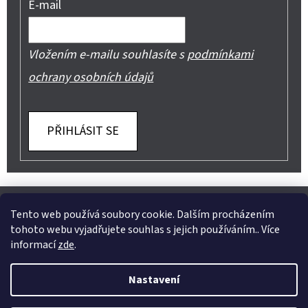
E-mail
Vložením e-mailu souhlasíte s
podmínkami
ochrany osobních údajů
PŘIHLÁSIT SE
Z
Shoptet.cz
Můjprvníeshop.cz
Á
Tento web používá soubory cookie. Dalším procházením
tohoto webu vyjadřujete souhlas s jejich používáním.. Více
P
informací
zde
.
A
Instagram
Nastavení
T
Vytvořil Shoptet