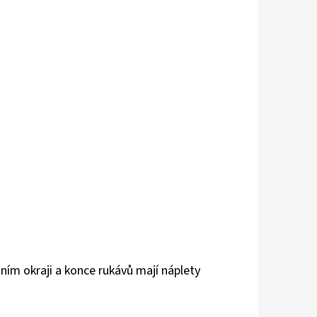
B
ím okraji a konce rukávů mají náplety