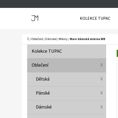
K
Přejít
O
Zpět
Zpět
na
KOLEKCE TUPAC
Š
do
do
obsah
Í
obchodu
obchodu
C
K
Domů
/
Oblečení
/
Dámské
/
Mikiny
/
Mavi dámská mikina WB
P
K
Přeskočit
Kolekce TUPAC
A
O
kategorie
T
S
Oblečení
E
T
G
Dětská
O
R
R
A
Pánské
I
N
E
N
Dámské