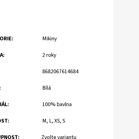
ORIE
:
Mikiny
A
:
2 roky
8682067614684
:
Bílá
IÁL
:
100% bavlna
OST
:
M, L, XS, S
PNOST:
Zvolte variantu