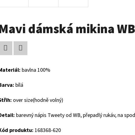
Mavi dámská mikina W
Facebook
Twitter
Materiál:
bavlna 100%
Barva:
bílá
Střih:
over size(hodně volný)
Detail:
barevný nápis Tweety od WB, přepadlý rukáv, na spodn
Kód produktu:
168368-620