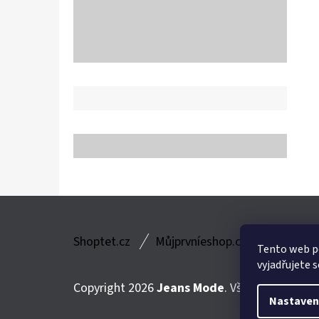
Z
Shoptet.cz
Můjprvníeshop.cz
Á
Tento web p
vyjadřujete s
P
Copyright 2026
Jeans Mode
. Všechna práva v
A
Nastaven