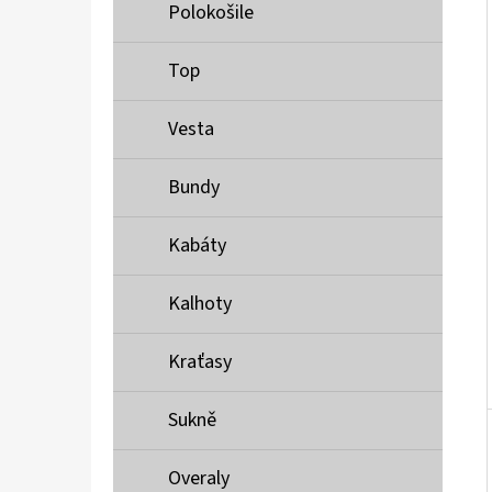
Í
Polokošile
P
A
Top
MUSTANG PÁSEK
N
690 Kč
Vesta
E
L
Bundy
Kabáty
Kalhoty
Kraťasy
Sukně
Overaly