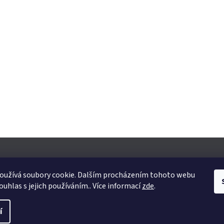
oužívá soubory cookie. Dalším procházením tohoto webu
ouhlas s jejich používáním.. Více informací
zde
.
yhrazena.
Upravit nastavení cookies
í