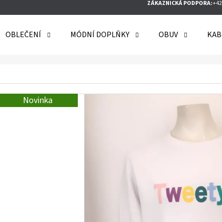
ZÁKAZNICKÁ PODPORA:
+42
OBLEČENÍ
MÓDNÍ DOPLŇKY
OBUV
KAB
O POTŘEBUJETE NAJÍT?
Novinka
HLEDAT
DOPORUČUJEME