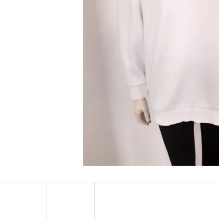
MUSTANG PÁSEK
MUSTANG PÁNSKÉ 
RUKÁVEM
890 Kč
399 Kč