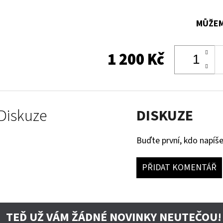
MŮŽEM
1 200 Kč
Diskuze
DISKUZE
Buďte první, kdo napíše
PŘIDAT KOMENTÁŘ
TEĎ UŽ VÁM ŽÁDNÉ NOVINKY NEUTEČOU!