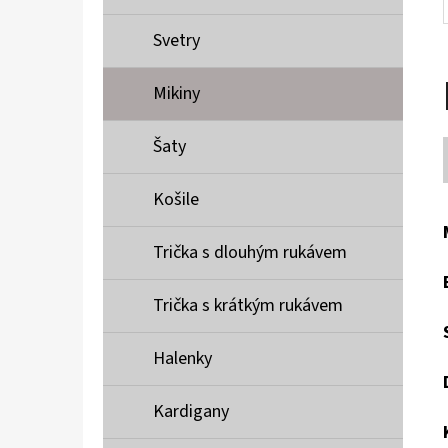
Svetry
Mikiny
Šaty
Košile
Trička s dlouhým rukávem
Trička s krátkým rukávem
Halenky
Kardigany