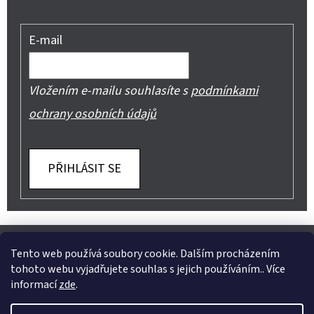
E-mail
Vložením e-mailu souhlasíte s
podmínkami
ochrany osobních údajů
PŘIHLÁSIT SE
Z
Shoptet.cz
Můjprvníeshop.cz
Á
Tento web používá soubory cookie. Dalším procházením
tohoto webu vyjadřujete souhlas s jejich používáním.. Více
P
informací
zde
.
A