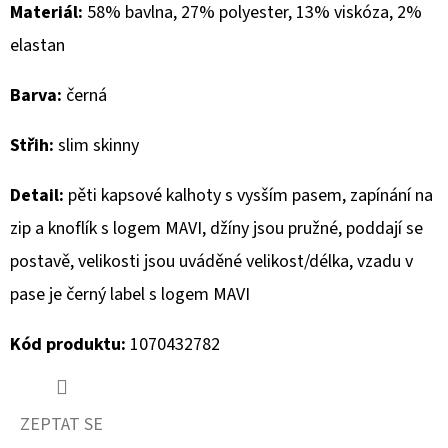
Materiál:
58% bavlna, 27% polyester, 13% viskóza, 2%
D
elastan
O
P
Barva:
černá
O
R
Střih:
slim skinny
U
Detail:
pěti kapsové kalhoty s vysším pasem, zapínání na
Č
U
zip a knoflík s logem MAVI, džíny jsou pružné, poddají se
J
postavě, velikosti jsou uváděné velikost/délka, vzadu v
E
pase je černý label s logem MAVI
M
E
Kód produktu:
1070432782
MUSTANG
PÁSEK
ZEPTAT SE