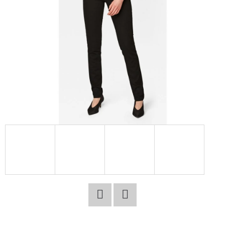
E
T
E
N
A
J
Í
T
?
HLEDAT
Facebook
Twitter