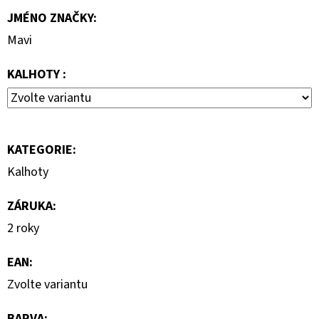
1
JMÉNO ZNAČKY
:
290
Kč
Mavi
KALHOTY :
KATEGORIE
:
Kalhoty
ZÁRUKA
:
2 roky
EAN
:
Zvolte variantu
BARVA
: