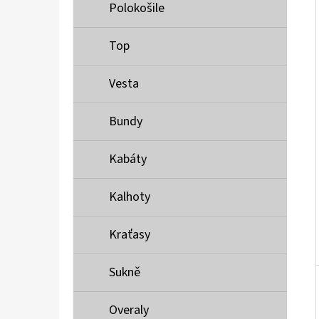
Í
Polokošile
P
A
Top
MUSTANG PÁSEK
N
690 Kč
Vesta
E
L
Bundy
Kabáty
Kalhoty
Kraťasy
Sukně
Overaly