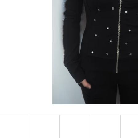
MUSTANG PÁSEK
MUSTANG PÁNSKÉ 
RUKÁVEM
890 Kč
399 Kč