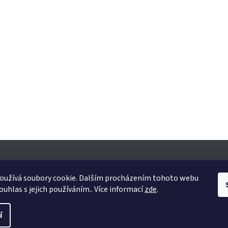
oužívá soubory cookie. Dalším procházením tohoto webu
ouhlas s jejich používáním.. Více informací
zde
.
yhrazena.
Upravit nastavení cookies
í