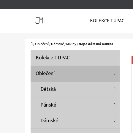
K
Přejít
O
Zpět
Zpět
na
KOLEKCE TUPAC
Š
do
do
obsah
Í
obchodu
obchodu
C
K
Domů
/
Oblečení
/
Dámské
/
Mikiny
/
Nope dámská mikina
P
K
Přeskočit
Kolekce TUPAC
A
O
kategorie
T
S
Oblečení
E
T
G
Dětská
O
R
R
A
Pánské
I
N
E
N
Dámské