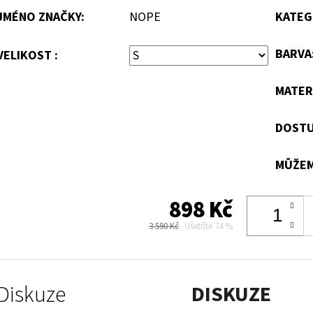
JMÉNO ZNAČKY
:
NOPE
KATEG
BARVA
VELIKOST :
MATER
DOSTU
MŮŽEM
898 Kč
3 590 Kč
Ušetříte 74 %
Diskuze
DISKUZE