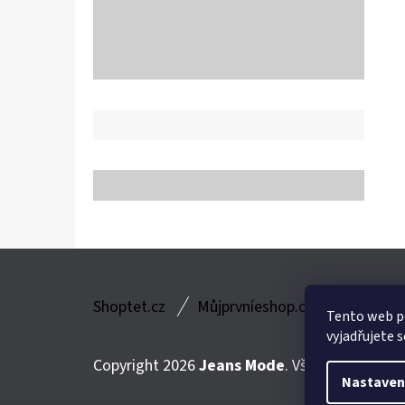
Z
Shoptet.cz
Můjprvníeshop.cz
Á
Tento web p
vyjadřujete s
P
Copyright 2026
Jeans Mode
. Všechna práva v
A
Nastaven