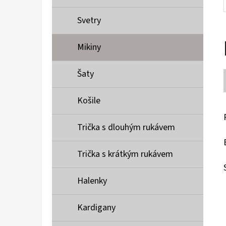
Svetry
Mikiny
Šaty
Košile
Trička s dlouhým rukávem
Trička s krátkým rukávem
Halenky
Kardigany