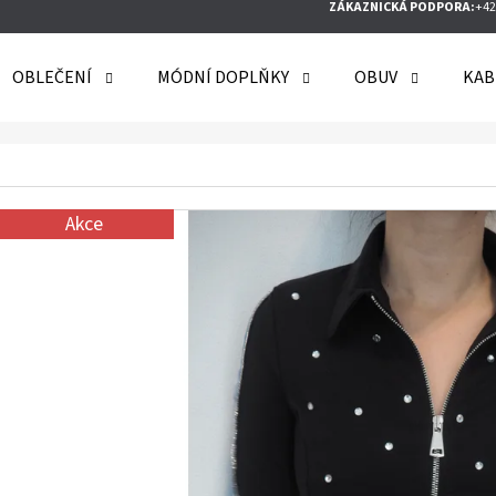
ZÁKAZNICKÁ PODPORA:
+42
OBLEČENÍ
MÓDNÍ DOPLŇKY
OBUV
KAB
O POTŘEBUJETE NAJÍT?
Akce
HLEDAT
DOPORUČUJEME