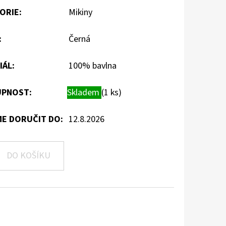
ORIE
:
Mikiny
:
Černá
IÁL
:
100% bavlna
PNOST:
Skladem
(1 ks)
E DORUČIT DO:
12.8.2026
DO KOŠÍKU