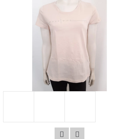
E
T
E
N
A
J
Í
T
?
HLEDAT