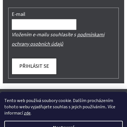
E-mail
Vložením e-mailu souhlasíte s
podmínkami
ochrany osobních údajů
PŘIHLÁSIT SE
Z
Shoptet.cz
Můjprvníeshop.cz
Á
Tento web používá soubory cookie. Dalším procházením
tohoto webu vyjadřujete souhlas s jejich používáním.. Více
P
informací
zde
.
A
Instagram