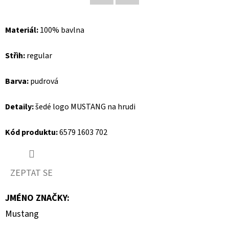
Facebook
Twitter
D
Materiál:
100% bavlna
O
P
Střih:
regular
O
R
Barva:
pudrová
U
Č
Detaily:
šedé logo MUSTANG na hrudi
U
J
Kód produktu:
6579 1603 702
E
M
E
ZEPTAT SE
JMÉNO ZNAČKY
:
GEOX
Mustang
DÁMSKÝ
KABÁT