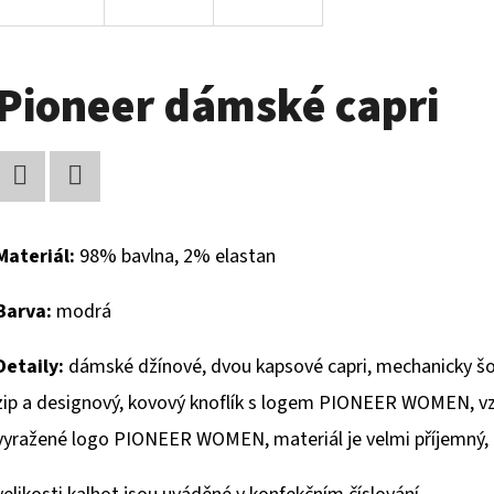
Pioneer dámské capri
Facebook
Twitter
Materiál:
98% bavlna, 2% elastan
Barva:
modrá
Detaily:
dámské džínové, dvou kapsové capri, mechanicky šou
zip a designový, kovový knoflík s logem PIONEER WOMEN, v
vyražené logo PIONEER WOMEN, materiál je velmi příjemný, d