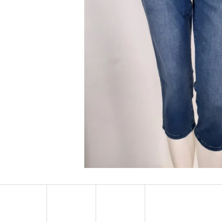
MUSTANG PÁSEK
MUSTANG PÁNSKÉ 
RUKÁVEM
890 Kč
399 Kč