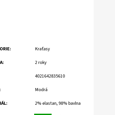
ORIE
:
Kraťasy
A
:
2 roky
4021642835610
:
Modrá
IÁL
:
2% elastan, 98% bavlna