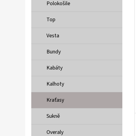
Í
Polokošile
P
A
Top
MUSTANG PÁSEK
N
690 Kč
Vesta
E
L
Bundy
Kabáty
Kalhoty
Kraťasy
Sukně
Overaly