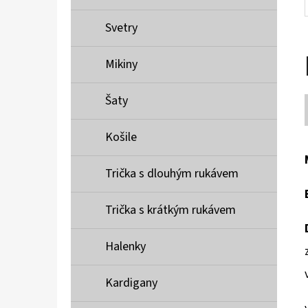
Svetry
Mikiny
Šaty
Košile
Trička s dlouhým rukávem
Trička s krátkým rukávem
Halenky
Kardigany