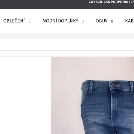
ZÁKAZNICKÁ PODPORA:
+42
OBLEČENÍ
MÓDNÍ DOPLŇKY
OBUV
KAB
O POTŘEBUJETE NAJÍT?
HLEDAT
DOPORUČUJEME