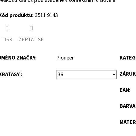
velikosti kalhot jsou uváděné v konfekčním číslování
Kód produktu:
3511 9143
TISK
ZEPTAT SE
JMÉNO ZNAČKY
:
Pioneer
KATEG
ZÁRUK
KRAŤASY :
EAN
:
BARVA
MATER