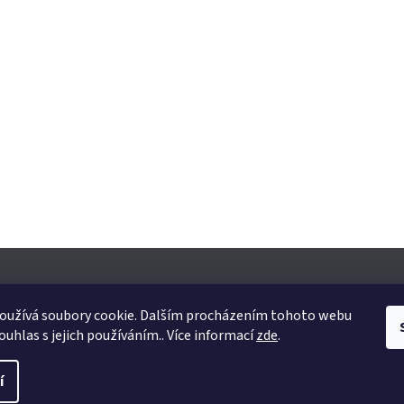
oužívá soubory cookie. Dalším procházením tohoto webu
ouhlas s jejich používáním.. Více informací
zde
.
yhrazena.
Upravit nastavení cookies
í