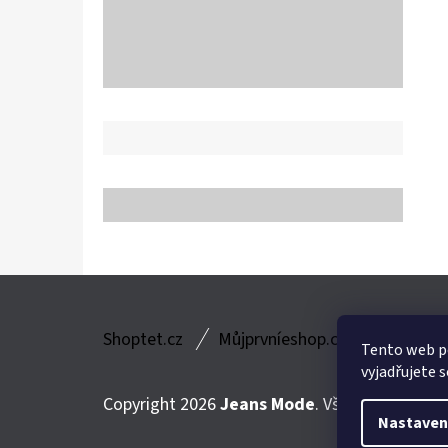
Z
Shoptet.cz
Můjprvníeshop.cz
Á
Tento web p
vyjadřujete s
P
Copyright 2026
Jeans Mode
. Všechna práva v
A
Nastaven