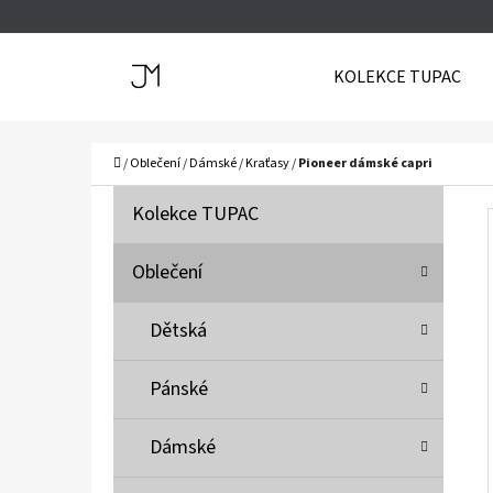
K
Přejít
O
Zpět
Zpět
na
KOLEKCE TUPAC
Š
do
do
obsah
Í
obchodu
obchodu
C
K
Domů
/
Oblečení
/
Dámské
/
Kraťasy
/
Pioneer dámské capri
P
K
Přeskočit
Kolekce TUPAC
A
O
kategorie
T
S
Oblečení
E
T
G
Dětská
O
R
R
A
Pánské
I
N
E
N
Dámské