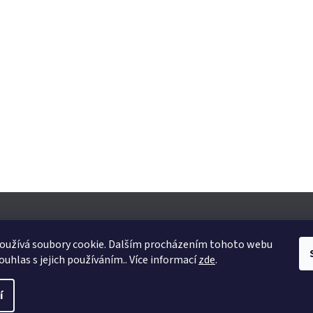
oužívá soubory cookie. Dalším procházením tohoto webu
ouhlas s jejich používáním.. Více informací
zde
.
yhrazena.
Upravit nastavení cookies
í