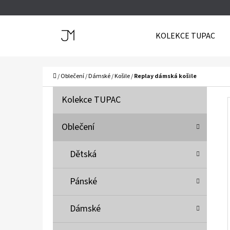
K
Přejít
O
Zpět
Zpět
na
KOLEKCE TUPAC
Š
do
do
obsah
Í
obchodu
obchodu
C
K
Domů
/
Oblečení
/
Dámské
/
Košile
/
Replay dámská košile
P
K
Přeskočit
Kolekce TUPAC
A
O
kategorie
T
S
Oblečení
E
T
G
Dětská
O
R
R
A
Pánské
I
N
E
N
Dámské