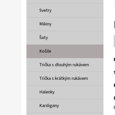
Svetry
Mikiny
Šaty
Košile
Trička s dlouhým rukávem
Trička s krátkým rukávem
Halenky
Kardigany