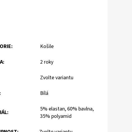
ORIE
:
Košile
A
:
2 roky
Zvolte variantu
:
Bílá
5% elastan, 60% bavlna,
IÁL
:
35% polyamid
PNOST:
Zvolte variantu