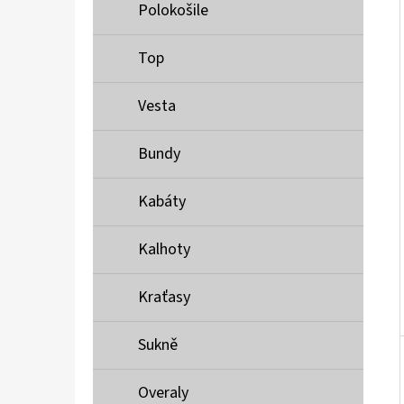
Í
Polokošile
P
A
Top
MUSTANG PÁSEK
N
690 Kč
Vesta
E
L
Bundy
Kabáty
Kalhoty
Kraťasy
Sukně
Overaly