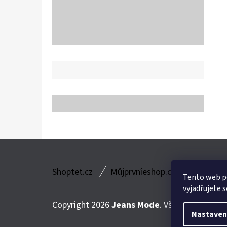
Z
Shoptet.cz
Můjprvníeshop.cz
Á
Tento web p
vyjadřujete s
P
Copyright 2026
Jeans Mode
. Všechna práva v
A
Nastaven