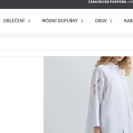
ZÁKAZNICKÁ PODPORA:
+42
OBLEČENÍ
MÓDNÍ DOPLŇKY
OBUV
KAB
O POTŘEBUJETE NAJÍT?
HLEDAT
DOPORUČUJEME