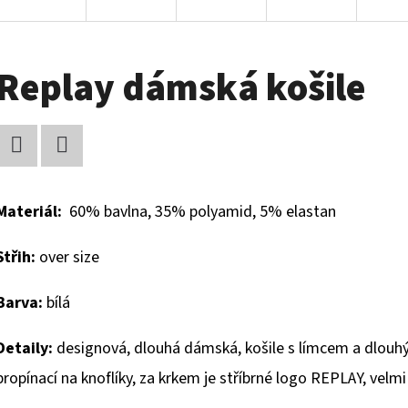
Replay dámská košile
Facebook
Twitter
Materiál:
60% bavlna, 35% polyamid, 5% elastan
Střih:
over size
Barva:
bílá
Detaily:
designová, dlouhá dámská, košile s límcem a dlouhý
propínací na knoflíky, za krkem je stříbrné logo REPLAY, velm