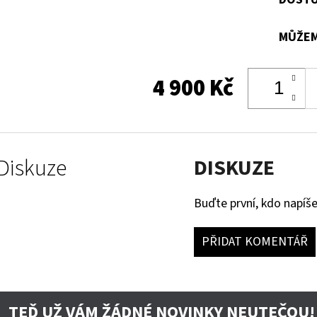
MŮŽEM
4 900 Kč
Diskuze
DISKUZE
Buďte první, kdo napíše
PŘIDAT KOMENTÁŘ
TEĎ UŽ VÁM ŽÁDNÉ NOVINKY NEUTEČOU!