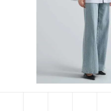
MUSTANG PÁSEK
MUSTANG PÁNSKÉ 
RUKÁVEM
890 Kč
399 Kč