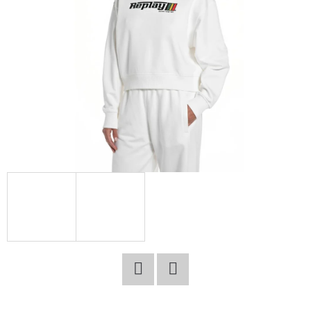
E
T
E
N
A
J
Í
T
?
HLEDAT
Facebook
Twitter