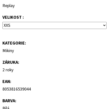
890
Replay
Kč
VELIKOST :
KATEGORIE
:
Mikiny
ZÁRUKA
:
2 roky
EAN
:
8053816539044
BARVA
:
Bílá