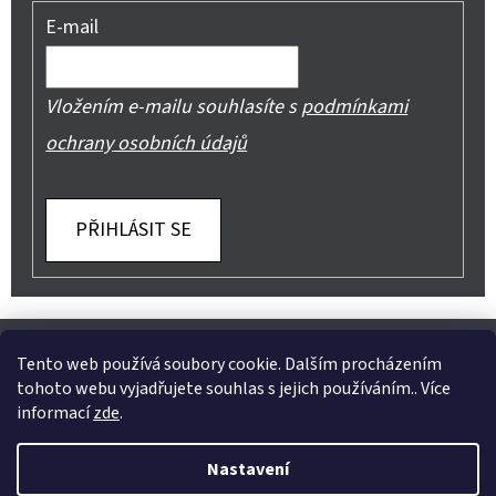
E-mail
Vložením e-mailu souhlasíte s
podmínkami
ochrany osobních údajů
PŘIHLÁSIT SE
Z
Shoptet.cz
Můjprvníeshop.cz
Á
Tento web používá soubory cookie. Dalším procházením
tohoto webu vyjadřujete souhlas s jejich používáním.. Více
P
informací
zde
.
A
Instagram
Nastavení
T
Vytvořil Shoptet