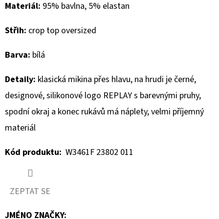
Materiál:
95% bavlna, 5% elastan
D
Střih:
crop top oversized
O
P
Barva:
bílá
O
R
Detaily:
klasická mikina přes hlavu, na hrudi je černé,
U
designové, silikonové logo REPLAY s barevnými pruhy,
Č
U
spodní okraj a konec rukávů má náplety, velmi příjemný
J
materiál
E
M
Kód produktu:
W3461F 23802 011
E
ZEPTAT SE
MUSTANG
PÁSEK
JMÉNO ZNAČKY
: