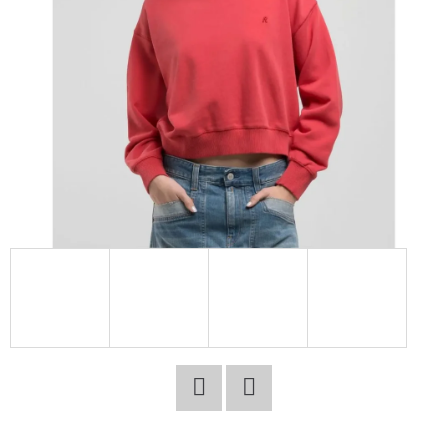
E
T
E
N
A
J
Í
T
?
HLEDAT
Facebook
Twitter