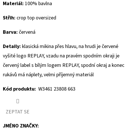
Materiál:
100% bavlna
D
Střih:
crop top oversized
O
P
Barva:
červená
O
R
Detaily:
klasická mikina přes hlavu, na hrudi je červené
U
vyšité logo REPLAY, vzadu na pravém spodním okraji je
Č
U
červený label s bílým logem REPLAY, spodní okraj a konec
J
rukávů má náplety, velmi příjemný materiál
E
M
Kód produktu:
W3461 23808 663
E
ZEPTAT SE
MUSTANG
PÁSEK
JMÉNO ZNAČKY
: