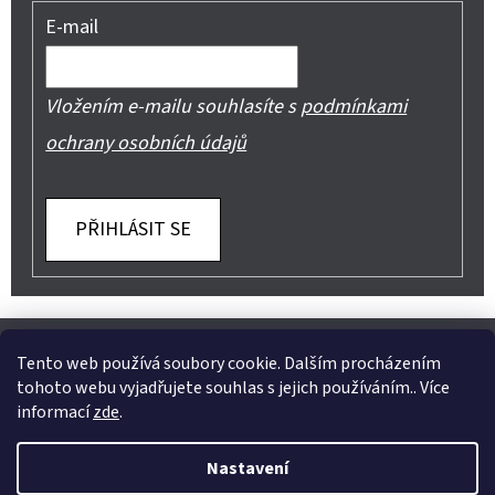
E-mail
Vložením e-mailu souhlasíte s
podmínkami
ochrany osobních údajů
PŘIHLÁSIT SE
Z
Shoptet.cz
Můjprvníeshop.cz
Á
Tento web používá soubory cookie. Dalším procházením
tohoto webu vyjadřujete souhlas s jejich používáním.. Více
P
informací
zde
.
A
Instagram
Nastavení
T
Vytvořil Shoptet