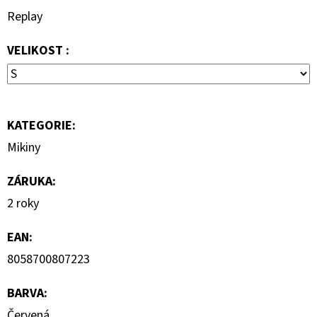
890
Replay
Kč
VELIKOST :
KATEGORIE
:
Mikiny
ZÁRUKA
:
2 roky
EAN
:
8058700807223
BARVA
:
Červená