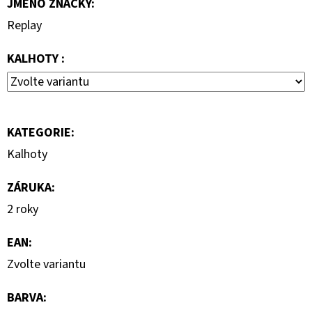
JMÉNO ZNAČKY
:
690
Kč
Replay
KALHOTY :
KATEGORIE
:
Kalhoty
ZÁRUKA
:
2 roky
EAN
:
Zvolte variantu
BARVA
: