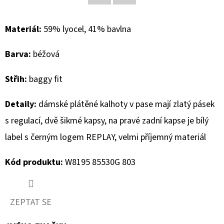
Facebook
Twitter
D
Materiál:
59% lyocel, 41% bavlna
O
P
Barva:
béžová
O
R
Střih:
baggy fit
U
Č
Detaily:
dámské plátěné kalhoty v pase mají zlatý pásek
U
s regulací, dvě šikmé kapsy, na pravé zadní kapse je bílý
J
label s černým logem REPLAY, velmi příjemný materiál
E
M
Kód produktu:
W8195 85530G 803
E
ZEPTAT SE
MUSTANG
PÁSEK