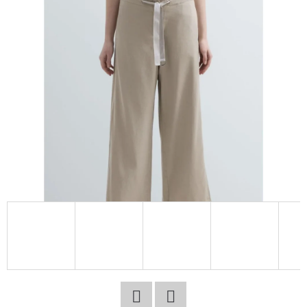
E
T
E
N
A
J
Í
T
?
HLEDAT