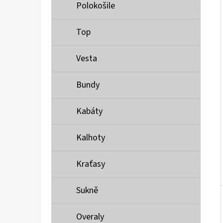
Í
Polokošile
P
A
Top
MUSTANG PÁSEK
N
690 Kč
Vesta
E
L
Bundy
Kabáty
Kalhoty
Kraťasy
Sukně
Overaly