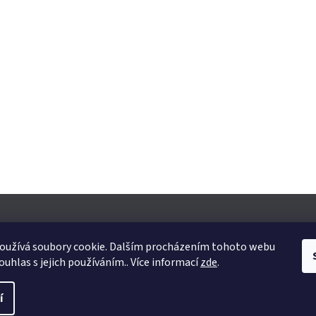
oužívá soubory cookie. Dalším procházením tohoto webu
ouhlas s jejich používáním.. Více informací
zde
.
yhrazena.
Upravit nastavení cookies
í