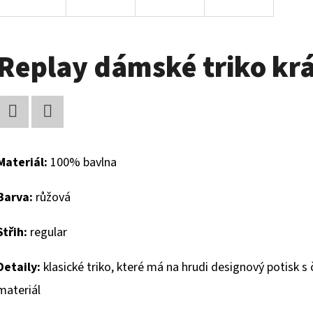
Replay dámské triko kr
Facebook
Twitter
Materiál:
100% bavlna
Barva:
růžová
Střih:
regular
Detaily:
klasické triko, které má na hrudi designový potisk 
materiál