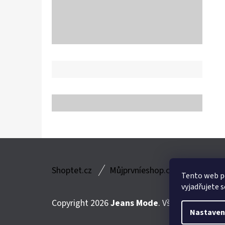
Z
Shoptet.cz
Můjprvníeshop.cz
Á
Tento web p
vyjadřujete s
P
Copyright 2026
Jeans Mode
. Všechna práva v
A
Nastaven