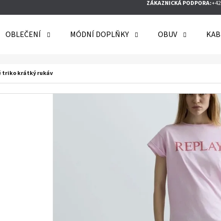
ZÁKAZNICKÁ PODPORA:
+42
OBLEČENÍ
MÓDNÍ DOPLŇKY
OBUV
KAB
O POTŘEBUJETE NAJÍT?
 triko krátký rukáv
HLEDAT
DOPORUČUJEME