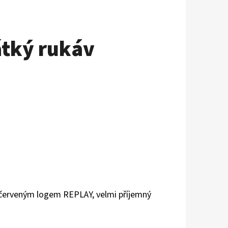
átký rukáv
s červeným logem REPLAY, velmi příjemný