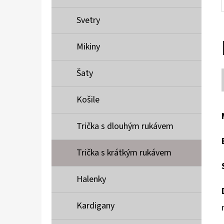
Svetry
Mikiny
Šaty
Košile
Trička s dlouhým rukávem
Trička s krátkým rukávem
Halenky
Kardigany