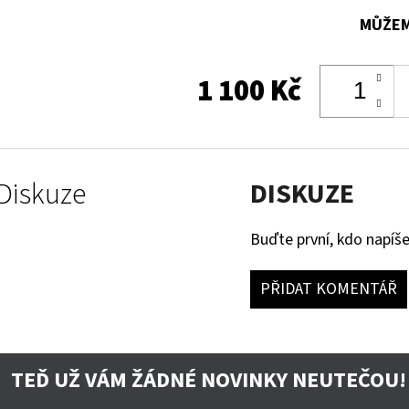
MŮŽEM
1 100 Kč
Diskuze
DISKUZE
Buďte první, kdo napíše
PŘIDAT KOMENTÁŘ
TEĎ UŽ VÁM ŽÁDNÉ NOVINKY NEUTEČOU!