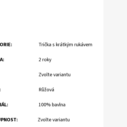
ORIE
:
Trička s krátkým rukávem
A
:
2 roky
Zvolte variantu
:
Růžová
IÁL
:
100% bavlna
PNOST:
Zvolte variantu