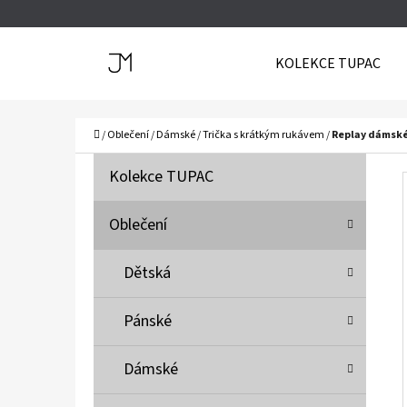
K
Přejít
O
Zpět
Zpět
na
KOLEKCE TUPAC
Š
do
do
obsah
Í
obchodu
obchodu
C
K
Domů
/
Oblečení
/
Dámské
/
Trička s krátkým rukávem
/
Replay dámské
P
K
Přeskočit
Kolekce TUPAC
A
O
kategorie
T
S
Oblečení
E
T
G
Dětská
O
R
R
A
Pánské
I
N
E
N
Dámské