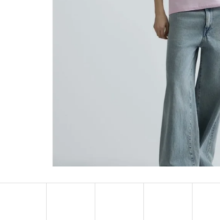
MUSTANG PÁSEK
MUSTANG PÁNSKÉ 
RUKÁVEM
890 Kč
399 Kč