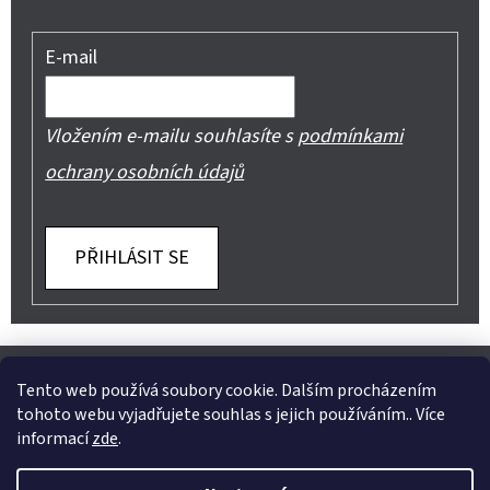
E-mail
Vložením e-mailu souhlasíte s
podmínkami
ochrany osobních údajů
PŘIHLÁSIT SE
Z
Shoptet.cz
Můjprvníeshop.cz
Á
Tento web používá soubory cookie. Dalším procházením
tohoto webu vyjadřujete souhlas s jejich používáním.. Více
P
informací
zde
.
A
Instagram