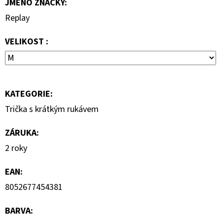
JMÉNO ZNAČKY
:
MIKINA
Replay
3
599
Kč
VELIKOST :
KATEGORIE
:
Trička s krátkým rukávem
ZÁRUKA
:
2 roky
EAN
:
8052677454381
BARVA
: