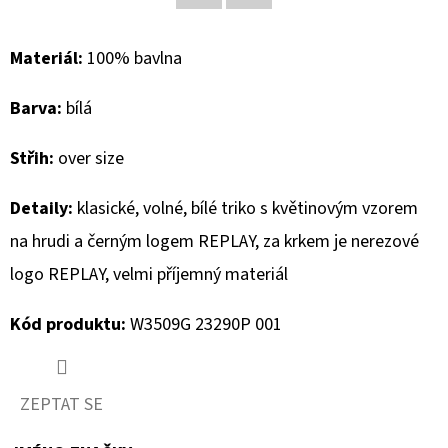
Facebook
Twitter
D
Materiál:
100% bavlna
O
P
Barva:
bílá
O
R
Střih:
over size
U
Č
Detaily:
klasické, volné, bílé triko s květinovým vzorem
U
na hrudi a černým logem REPLAY, za krkem je nerezové
J
logo REPLAY, velmi příjemný materiál
E
M
Kód produktu:
W3509G 23290P 001
E
ZEPTAT SE
CAMP
DAVID
PÁNSKÁ