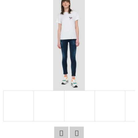
E
T
E
N
A
J
Í
T
?
HLEDAT